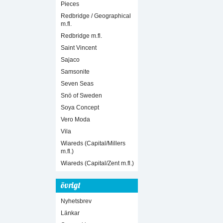
Pieces
Redbridge / Geographical
m.fl.
Redbridge m.fl.
Saint Vincent
Sajaco
Samsonite
Seven Seas
Snö of Sweden
Soya Concept
Vero Moda
Vila
Wiareds (Capital/Millers
m.fl.)
Wiareds (Capital/Zent m.fl.)
övrigt
Nyhetsbrev
Länkar