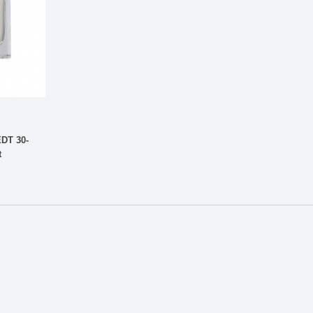
EDT 30-
t