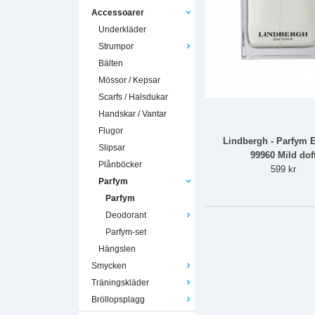
Accessoarer
Underkläder
Strumpor
Bälten
Mössor / Kepsar
Scarfs / Halsdukar
Handskar / Vantar
Flugor
Lindbergh - Parfym 
Slipsar
99960 Mild dof
Plånböcker
599 kr
Parfym
Parfym
Deodorant
Parfym-set
Hängslen
Smycken
Träningskläder
Bröllopsplagg