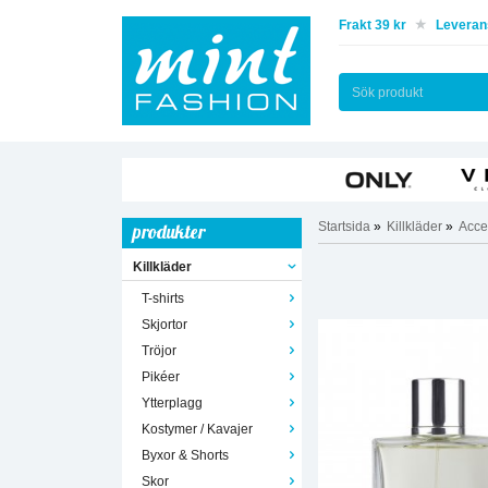
Frakt 39 kr
Leverans
Startsida
»
Killkläder
»
Acce
produkter
Killkläder
T-shirts
Skjortor
Tröjor
Pikéer
Ytterplagg
Kostymer / Kavajer
Byxor & Shorts
Skor