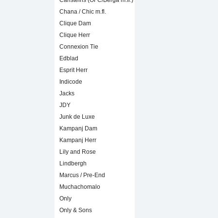
Carlsteins (OFC/Berga m.fl.)
Chana / Chic m.fl.
Clique Dam
Clique Herr
Connexion Tie
Edblad
Esprit Herr
Indicode
Jacks
JDY
Junk de Luxe
Kampanj Dam
Kampanj Herr
Lily and Rose
Lindbergh
Marcus / Pre-End
Muchachomalo
Only
Only & Sons