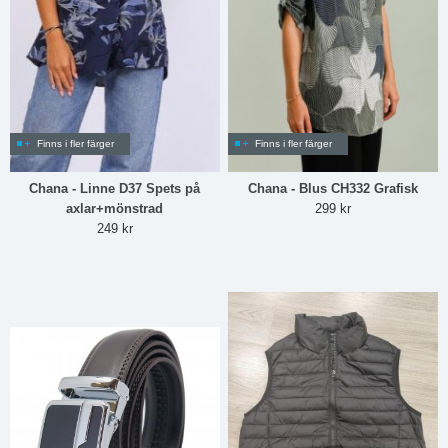
Finns i fler färger
Finns i fler färger
Chana - Linne D37 Spets på
Chana - Blus CH332 Grafisk
axlar+mönstrad
299 kr
249 kr