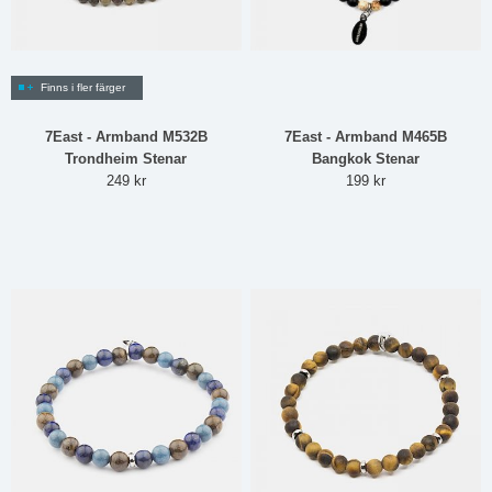
Finns i fler färger
7East - Armband M532B
7East - Armband M465B
Trondheim Stenar
Bangkok Stenar
249 kr
199 kr