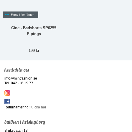
Finns i fler färger
Cinc - Badshorts SP0255
Pipings
199 kr
kontakta oss
info@mintfashion.se
Tel. 042 -18 19 77
Returhantering:
Klicka här
butiken i helsingborg
Bruksgatan 13