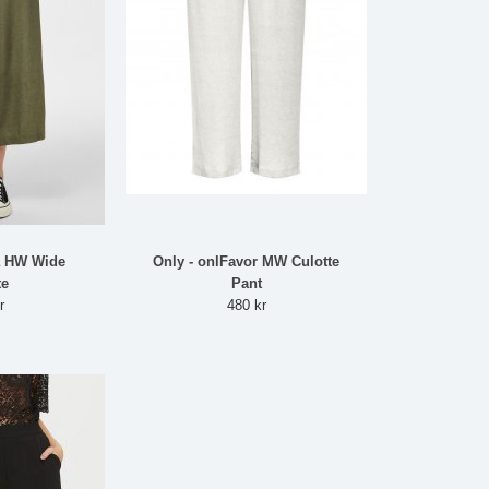
a HW Wide
Only - onlFavor MW Culotte
te
Pant
r
480 kr