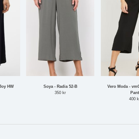
 Joy HW
Soya - Radia 52-B
Vero Moda - vmC
350 kr
Pant
400 k