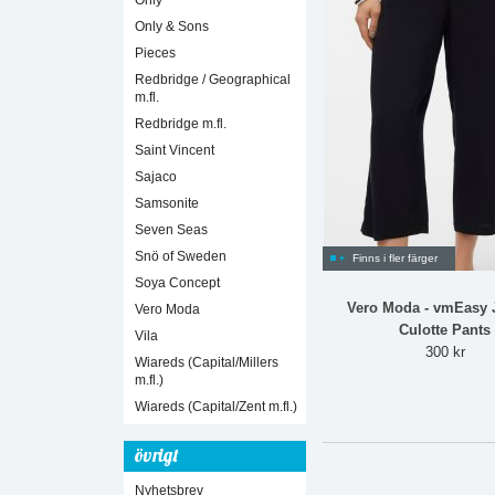
Only
Only & Sons
Pieces
Redbridge / Geographical
m.fl.
Redbridge m.fl.
Saint Vincent
Sajaco
Samsonite
Seven Seas
Snö of Sweden
Finns i fler färger
Soya Concept
Vero Moda - vmEasy
Vero Moda
Culotte Pants
Vila
300 kr
Wiareds (Capital/Millers
m.fl.)
Wiareds (Capital/Zent m.fl.)
övrigt
Nyhetsbrev