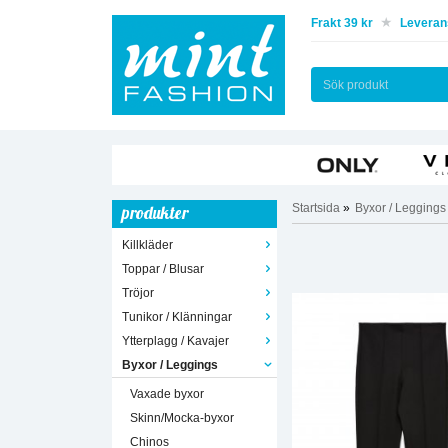
Frakt 39 kr
Leverans
Startsida
»
Byxor / Leggings
produkter
Killkläder
Toppar / Blusar
Tröjor
Tunikor / Klänningar
Ytterplagg / Kavajer
Byxor / Leggings
Vaxade byxor
Skinn/Mocka-byxor
Chinos