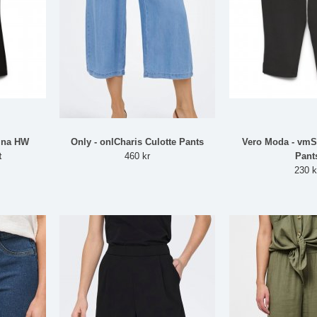
ina HW
Only - onlCharis Culotte Pants
Vero Moda - vmS
t
460 kr
Pant
230 k