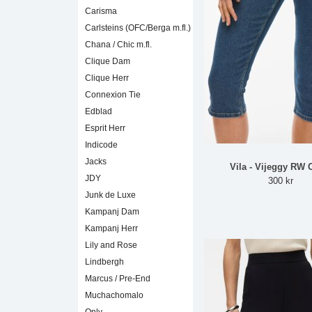
Carisma
Carlsteins (OFC/Berga m.fl.)
Chana / Chic m.fl.
Clique Dam
Clique Herr
Connexion Tie
Edblad
Esprit Herr
Indicode
Jacks
Vila - Vijeggy RW 
JDY
300 kr
Junk de Luxe
Kampanj Dam
Kampanj Herr
Lily and Rose
Lindbergh
Marcus / Pre-End
Muchachomalo