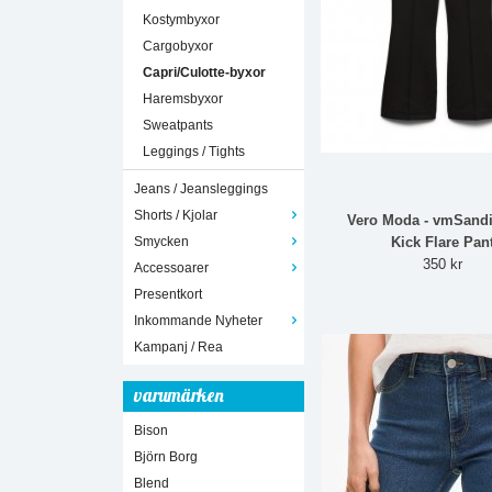
Kostymbyxor
Cargobyxor
Capri/Culotte-byxor
Haremsbyxor
Sweatpants
Leggings / Tights
Jeans / Jeansleggings
Shorts / Kjolar
Vero Moda - vmSand
Smycken
Kick Flare Pan
350 kr
Accessoarer
Presentkort
Inkommande Nyheter
Kampanj / Rea
varumärken
Bison
Björn Borg
Blend