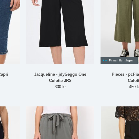
Finns i fler färger
Capri
Jacqueline - jdyGeggo One
Pieces - pcPi
Culotte JRS
Culot
300 kr
450 k