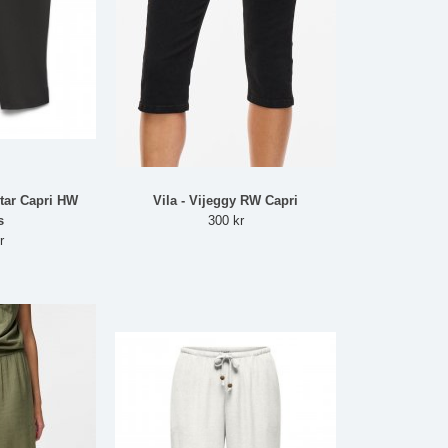
tar Capri HW
Vila - Vijeggy RW Capri
s
300 kr
r