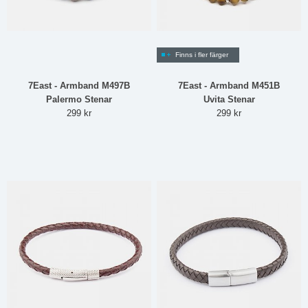
Finns i fler färger
7East - Armband M497B
7East - Armband M451B
Palermo Stenar
Uvita Stenar
299 kr
299 kr