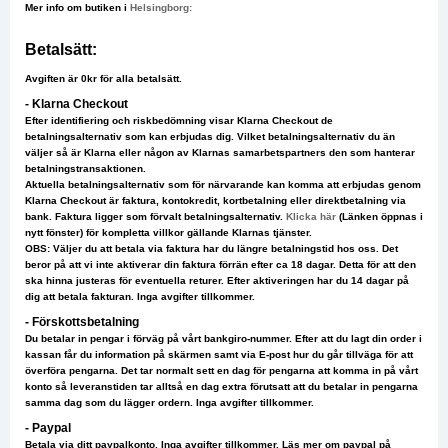
Mer info om butiken i
Helsingborg:
Betalsätt:
Avgiften är 0kr för alla betalsätt.
- Klarna Checkout
Efter identifiering och riskbedömning visar Klarna Checkout de
betalningsalternativ som kan erbjudas dig. Vilket betalningsalternativ du än
väljer så är Klarna eller någon av Klarnas samarbetspartners den som hanterar
betalningstransaktionen.
Aktuella betalningsalternativ som för närvarande kan komma att erbjudas genom
Klarna Checkout är faktura, kontokredit, kortbetalning eller direktbetalning via
bank. Faktura ligger som förvalt betalningsalternativ.
Klicka här
(Länken öppnas i
nytt fönster) för kompletta villkor gällande Klarnas tjänster.
OBS: Väljer du att betala via faktura har du längre betalningstid hos oss. Det
beror på att vi inte aktiverar din faktura förrän efter ca 18 dagar. Detta för att den
ska hinna justeras för eventuella returer. Efter aktiveringen har du 14 dagar på
dig att betala fakturan. Inga avgifter tillkommer.
- Förskottsbetalning
Du betalar in pengar i förväg på vårt bankgiro-nummer. Efter att du lagt din order i
kassan får du information på skärmen samt via E-post hur du går tillväga för att
överföra pengarna. Det tar normalt sett en dag för pengarna att komma in på vårt
konto så leveranstiden tar alltså en dag extra förutsatt att du betalar in pengarna
samma dag som du lägger ordern. Inga avgifter tillkommer.
- Paypal
Betala via ditt paypalkonto. Inga avgifter tillkommer. Läs mer om paypal på