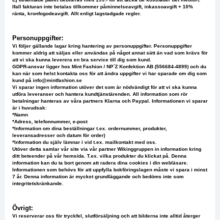
Ifall fakturan inte betalas tillkommer påminnelseavgift, inkassoavgift + 10%
ränta, kronfogodeavgift. Allt enligt lagstadgade regler.
Personuppgifter:
Vi följer gällande lagar kring hantering av personuppgifter. Personuppgifter
kommer aldrig att säljas eller användas på något annat sätt än vad som krävs för
att vi ska kunna leverera en bra service till dig som kund.
GDPR-ansvar ligger hos Mint Fashion / NP´Z Konfektion AB (556684-4899) och du
kan när som helst kontakta oss för att ändra uppgifter vi har sparade om dig som
kund på
info@mintfashion.se
Vi sparar ingen information utöver det som är nödvändigt för att vi ska kunna
utföra leveranser och hantera kundtjänstärenden. All information som rör
betalningar hanteras av våra partners Klarna och Paypal. Informationen vi sparar
är i huvudsak:
*Namn
*Adress, telefonnummer, e-post
*Information om dina beställningar t.ex. ordernummer, produkter,
leveransadresser och datum för order)
*Information du själv lämnar i vid t.ex. mailkontakt med oss.
Utöver detta samlar vår site via vår partner Wikinggruppen in information kring
ditt beteender på vår hemsida. T.ex. vilka produkter du klickat på. Denna
information kan du ta bort genom att radera dina cookies i din webläsare.
Informationen som behövs för att uppfylla bokföringslagen måste vi spara i minst
7 år. Denna information är mycket grundläggande och bedöms inte som
integritetskränkande.
Övrigt:
Vi reserverar oss för tryckfel, slutförsäljning och att bilderna inte alltid återger