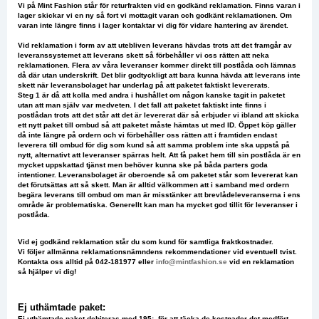
Vi på Mint Fashion står för returfrakten vid en godkänd reklamation. Finns varan i
lager skickar vi en ny så fort vi mottagit varan och godkänt reklamationen. Om
varan inte längre finns i lager kontaktar vi dig för vidare hantering av ärendet.
Vid reklamation i form av att utebliven leverans hävdas trots att det framgår av
leveranssystemet att leverans skett så förbehåller vi oss rätten att neka
reklamationen. Flera av våra leveranser kommer direkt till postlåda och lämnas
då där utan underskrift. Det blir godtyckligt att bara kunna hävda att leverans inte
skett när leveransbolaget har underlag på att paketet faktiskt levererats.
Steg 1 är då att kolla med andra i hushållet om någon kanske tagit in paketet
utan att man själv var medveten. I det fall att paketet faktiskt inte finns i
postlådan trots att det står att det är levererat där så erbjuder vi ibland att skicka
ett nytt paket till ombud så att paketet måste hämtas ut med ID. Öppet köp gäller
då inte längre på ordern och vi förbehåller oss rätten att i framtiden endast
leverera till ombud för dig som kund så att samma problem inte ska uppstå på
nytt, alternativt att leveranser spärras helt. Att få paket hem till sin postlåda är en
mycket uppskattad tjänst men behöver kunna ske på båda parters goda
intentioner. Leveransbolaget är oberoende så om paketet står som levererat kan
det förutsättas att så skett. Man är alltid välkommen att i samband med ordern
begära leverans till ombud om man är misstänker att brevlådeleveranserna i ens
område är problematiska. Generellt kan man ha mycket god tillit för leveranser i
postlåda.
Vid ej godkänd reklamation står du som kund för samtliga fraktkostnader.
Vi följer allmänna reklamationsnämndens rekommendationer vid eventuell tvist.
Kontakta oss alltid på 042-181977 eller
info@mintfashion.se
vid en reklamation
så hjälper vi dig!
Ej uthämtade paket:
Ej uthämtade paket debiteras med 195:- för att täcka de kostnader det medfört.