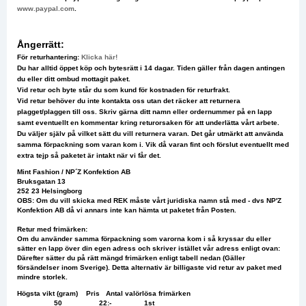
www.paypal.com
.
Ångerrätt:
För returhantering:
Klicka här!
Du har alltid öppet köp och bytesrätt i 14 dagar. Tiden gäller från dagen antingen
du eller ditt ombud mottagit paket.
Vid retur och byte står du som kund för kostnaden för returfrakt.
Vid retur behöver du inte kontakta oss utan det räcker att returnera
plagget/plaggen till oss. Skriv gärna ditt namn eller ordernummer på en lapp
samt eventuellt en kommentar kring returorsaken för att underlätta vårt arbete.
Du väljer själv på vilket sätt du vill returnera varan. Det går utmärkt att använda
samma förpackning som varan kom i. Vik då varan fint och förslut eventuellt med
extra tejp så paketet är intakt när vi får det.
Mint Fashion / NP´Z Konfektion AB
Bruksgatan 13
252 23 Helsingborg
OBS: Om du vill skicka med REK måste vårt juridiska namn stå med - dvs NP'Z
Konfektion AB då vi annars inte kan hämta ut paketet från Posten.
Retur med frimärken:
Om du använder samma förpackning som varorna kom i så kryssar du eller
sätter en lapp över din egen adress och skriver istället vår adress enligt ovan:
Därefter sätter du på rätt mängd frimärken enligt tabell nedan (Gäller
försändelser inom Sverige). Detta alternativ är billigaste vid retur av paket med
mindre storlek.
Högsta vikt (gram) Pris Antal valörlösa frimärken
50 22:- 1st