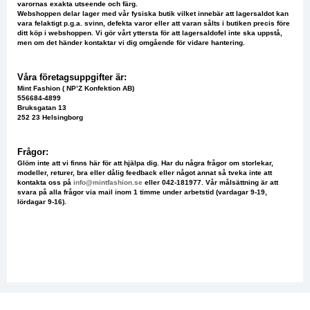
varornas exakta utseende och färg.
Webshoppen delar lager med vår fysiska butik vilket innebär att lagersaldot kan
vara felaktigt p.g.a. svinn, defekta varor eller att varan sålts i butiken precis före
ditt köp i webshoppen. Vi gör vårt yttersta för att lagersaldofel inte ska uppstå,
men om det händer kontaktar vi dig omgående för vidare hantering.
Våra företagsuppgifter är:
Mint Fashion ( NP’Z Konfektion AB)
556684-4899
Bruksgatan 13
252 23 Helsingborg
Frågor:
Glöm inte att vi finns här för att hjälpa dig. Har du några frågor om storlekar,
modeller, returer, bra eller dålig feedback eller något annat så tveka inte att
kontakta oss på
info@mintfashion.se
eller 042-181977. Vår målsättning är att
svara på alla frågor via mail inom 1 timme under arbetstid (vardagar 9-19,
lördagar 9-16).