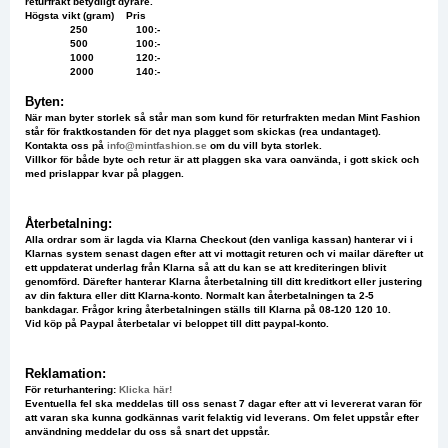
returfrakt betydligt dyrare.
Högsta vikt (gram) Pris
250 100:-
500 100:-
1000 120:-
2000 140:-
Byten:
När man byter storlek så står man som kund för returfrakten medan Mint Fashion
står för fraktkostanden för det nya plagget som skickas (rea undantaget).
Kontakta oss på
info@mintfashion.se
om du vill byta storlek.
Villkor för både byte och retur är att plaggen ska vara oanvända, i gott skick och
med prislappar kvar på plaggen.
Återbetalning:
Alla ordrar som är lagda via Klarna Checkout (den vanliga kassan) hanterar vi i
Klarnas system senast dagen efter att vi mottagit returen och vi mailar därefter ut
ett uppdaterat underlag från Klarna så att du kan se att krediteringen blivit
genomförd. Därefter hanterar Klarna återbetalning till ditt kreditkort eller justering
av din faktura eller ditt Klarna-konto. Normalt kan återbetalningen ta 2-5
bankdagar. Frågor kring återbetalningen ställs till Klarna på 08-120 120 10.
Vid köp på Paypal återbetalar vi beloppet till ditt paypal-konto.
Reklamation:
För returhantering:
Klicka här!
Eventuella fel ska meddelas till oss senast 7 dagar efter att vi levererat varan för
att varan ska kunna godkännas varit felaktig vid leverans. Om felet uppstår efter
användning meddelar du oss så snart det uppstår.