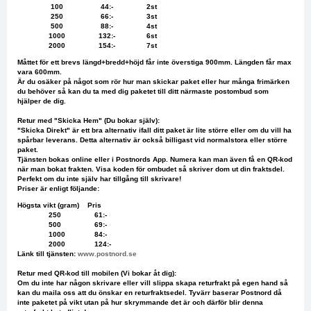
100 44:- 2st
250 66:- 3st
500 88:- 4st
1000 132:- 6st
2000 154:- 7st
Måttet för ett brevs längd+bredd+höjd får inte överstiga 900mm. Längden får max
vara 600mm.
Är du osäker på något som rör hur man skickar paket eller hur många frimärken
du behöver så kan du ta med dig paketet till ditt närmaste postombud som
hjälper de dig.
Retur med "Skicka Hem" (Du bokar själv):
"Skicka Direkt" är ett bra alternativ ifall ditt paket är lite större eller om du vill ha
spårbar leverans. Detta alternativ är också billigast vid normalstora eller större
paket.
Tjänsten bokas online eller i Postnords App. Numera kan man även få en QR-kod
när man bokat frakten. Visa koden för ombudet så skriver dom ut din fraktsdel.
Perfekt om du inte själv har tillgång till skrivare!
Priser är enligt följande:
Högsta vikt (gram) Pris
250 61:-
500 69:-
1000 84:-
2000 124:-
Länk till tjänsten:
www.postnord.se
Retur med QR-kod till mobilen (Vi bokar åt dig):
Om du inte har någon skrivare eller vill slippa skapa returfrakt på egen hand så
kan du maila oss att du önskar en returfraktsedel. Tyvärr baserar Postnord då
inte paketet på vikt utan på hur skrymmande det är och därför blir denna