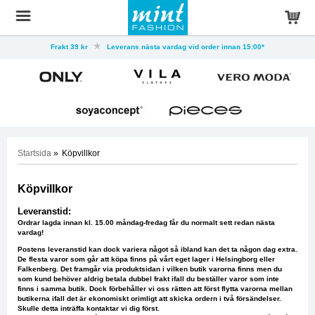
Frakt 39 kr
Leverans nästa vardag vid order innan 15:00*
Startsida
»
Köpvillkor
Köpvillkor
Leveranstid:
Ordrar lagda innan kl. 15
.00 måndag-fredag får du normalt sett redan nästa
vardag!
Postens leveranstid kan dock variera något så ibland kan det ta någon dag extra.
De flesta varor som går att köpa finns på vårt eget lager i Helsingborg eller
Falkenberg. Det framgår via produktsidan i vilken butik varorna finns men du
som kund behöver aldrig betala dubbel frakt ifall du beställer varor som inte
finns i samma butik. Dock förbehåller vi oss rätten att först flytta varorna mellan
butikerna ifall det är ekonomiskt orimligt att skicka ordern i två försändelser.
Skulle detta inträffa kontaktar vi dig först.