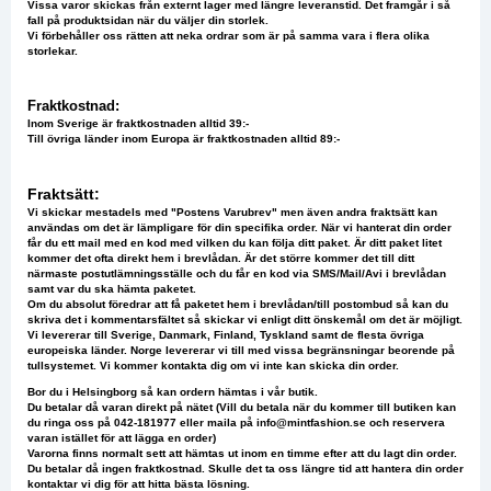
Vissa varor skickas från externt lager med längre leveranstid. Det framgår i så
fall på produktsidan när du väljer din storlek.
Vi förbehåller oss rätten att neka ordrar som är på samma vara i flera olika
storlekar.
Fraktkostnad:
Inom Sverige är fraktkostnaden alltid 39:-
Till övriga länder inom Europa är fraktkostnaden alltid 89:-
Fraktsätt:
Vi skickar mestadels med "Postens Varubrev" men även andra fraktsätt kan
användas om det är lämpligare för din specifika order. När vi hanterat din order
får du ett mail med en kod med vilken du kan följa ditt paket. Är ditt paket litet
kommer det ofta direkt hem i brevlådan. Är det större kommer det till ditt
närmaste postutlämningsställe och du får en kod via SMS/Mail/Avi i brevlådan
samt var du ska hämta paketet.
Om du absolut föredrar att få paketet hem i brevlådan/till postombud så kan du
skriva det i kommentarsfältet så skickar vi enligt ditt önskemål om det är möjligt.
Vi levererar till Sverige, Danmark, Finland, Tyskland samt de flesta övriga
europeiska länder. Norge levererar vi till med vissa begränsningar beorende på
tullsystemet. Vi kommer kontakta dig om vi inte kan skicka din order.
Bor du i Helsingborg så kan ordern hämtas i vår butik.
Du betalar då varan direkt på nätet (Vill du betala när du kommer till butiken kan
du ringa oss på 042-181977 eller maila på
info@mintfashion.se
och reservera
varan istället för att lägga en order)
Varorna finns normalt sett att hämtas u
t inom en timme efter att du lagt din order.
Du betalar då ingen fraktkostnad. Skulle det ta oss längre tid att hantera din order
kontaktar vi dig för att hitta bästa lösning.