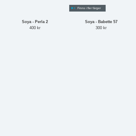
Finns i fler färger
Soya - Perla 2
Soya - Babette 57
400 kr
300 kr