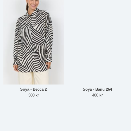
Soya - Becca 2
Soya - Banu 264
500 kr
400 kr