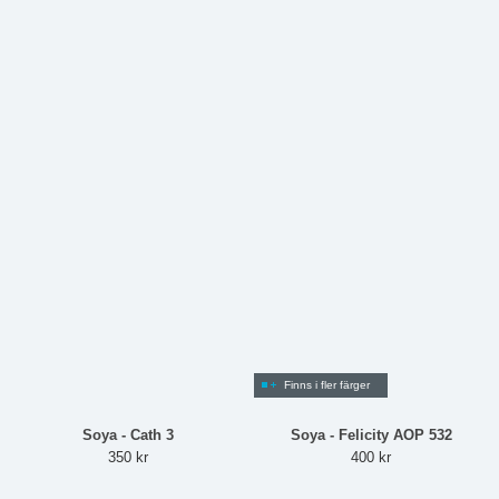
Finns i fler färger
Soya - Cath 3
Soya - Felicity AOP 532
350 kr
400 kr