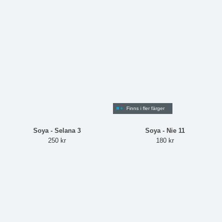
Finns i fler färger
Soya - Selana 3
Soya - Nie 11
250 kr
180 kr