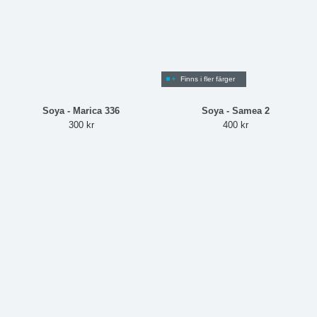
Finns i fler färger
Soya - Marica 336
Soya - Samea 2
300 kr
400 kr