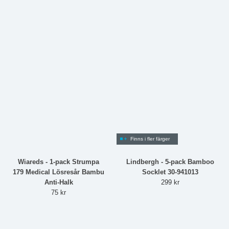
Finns i fler färger
Wiareds - 1-pack Strumpa
Lindbergh - 5-pack Bamboo
179 Medical Lösresår Bambu
Socklet 30-941013
Anti-Halk
299 kr
75 kr