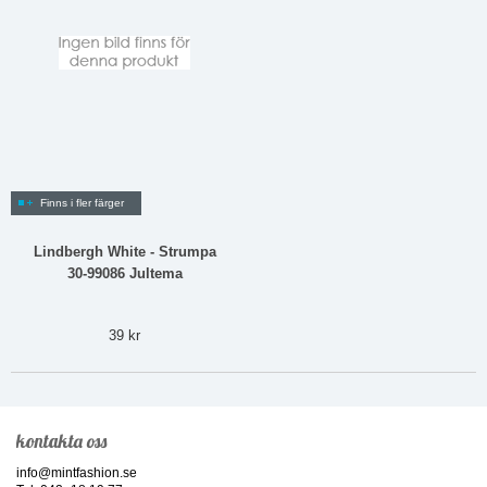
Finns i fler färger
Lindbergh White - Strumpa
30-99086 Jultema
39 kr
kontakta oss
info@mintfashion.se