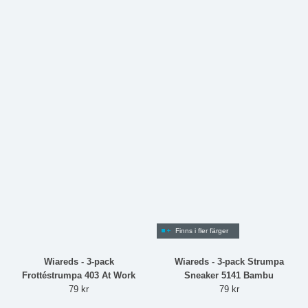
Finns i fler färger
Wiareds - 3-pack
Wiareds - 3-pack Strumpa
Frottéstrumpa 403 At Work
Sneaker 5141 Bambu
79 kr
79 kr