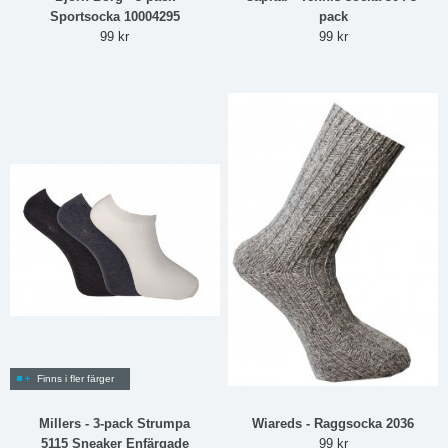
Sportsocka 10004295
pack
99 kr
99 kr
Finns i fler färger
Millers - 3-pack Strumpa
Wiareds - Raggsocka 2036
5115 Sneaker Enfärgade
99 kr