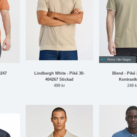
Finns i fler färger
0247
Lindbergh White - Piké 30-
Blend - Piké
404267 Stickad
Kontrastk
499 kr
249 k