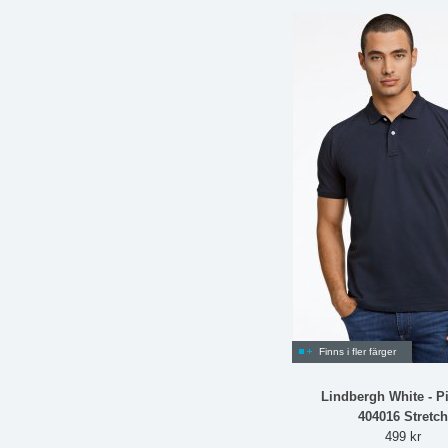
Finns i fler färger
Lindbergh White - Pi
404016 Stretch
499 kr