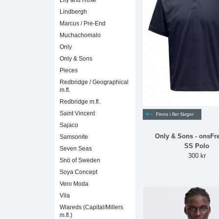
Lily and Rose
Lindbergh
Marcus / Pre-End
Muchachomalo
Only
Only & Sons
Pieces
Redbridge / Geographical
m.fl.
Redbridge m.fl.
Saint Vincent
Finns i fler färger
Sajaco
Only & Sons - onsFr
Samsonite
SS Polo
Seven Seas
300 kr
Snö of Sweden
Soya Concept
Vero Moda
Vila
Wiareds (Capital/Millers
m.fl.)