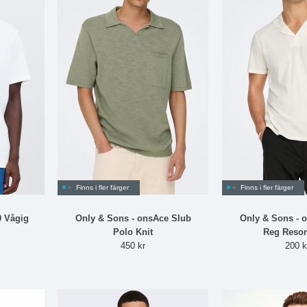
Finns i fler färger
Finns i fler färger
9 Vågig
Only & Sons - onsAce Slub
Only & Sons -
Polo Knit
Reg Resor
450 kr
200 k