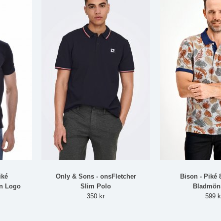
iké
Only & Sons - onsFletcher
Bison - Piké 
en Logo
Slim Polo
Bladmön
350 kr
599 k