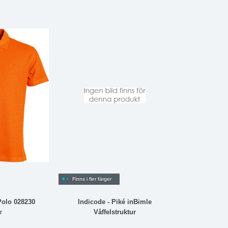
Finns i fler färger
Polo 028230
Indicode - Piké inBimle
r
Våffelstruktur