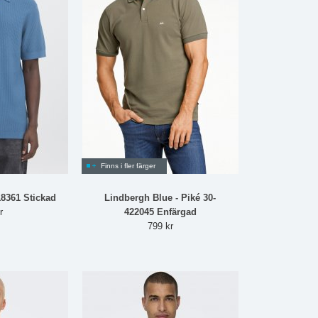
Finns i fler färger
18361 Stickad
Lindbergh Blue - Piké 30-
r
422045 Enfärgad
799 kr