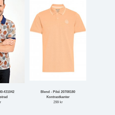
80-431042
Blend - Piké 20708180
strad
Kontrastkanter
r
299 kr