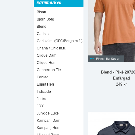
varumärken
Bison
Björn Borg
Blend
Carisma
Carlsteins (OFC/Berga m.fl.)
Chana / Chic m.fl.
Clique Dam
Finns i fler färger
Clique Herr
Connexion Tie
Blend - Piké 2072
Edblad
Enfärgad
249 kr
Esprit Herr
Indicode
Jacks
JDY
Junk de Luxe
Kampanj Dam
Kampanj Herr