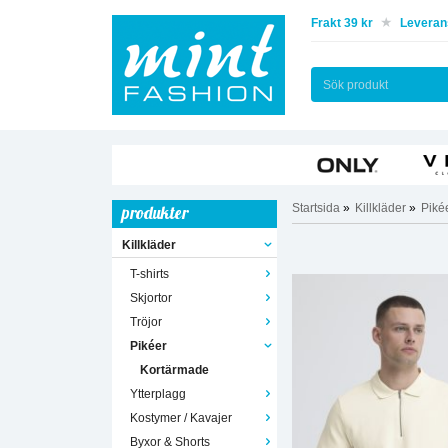
Frakt 39 kr
Leverans
Startsida
»
Killkläder
»
Piké
produkter
Killkläder
T-shirts
Skjortor
Tröjor
Pikéer
Kortärmade
Ytterplagg
Kostymer / Kavajer
Byxor & Shorts