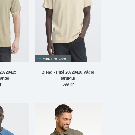
Finns i fler färger
 20720425
Blend - Piké 20720420 Vågig
anter
struktur
r
399 kr