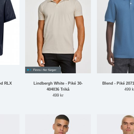
Finns i fler färger
ed RLX
Lindbergh White - Piké 30-
Blend - Piké 207
404036 Trikå
499 k
499 kr