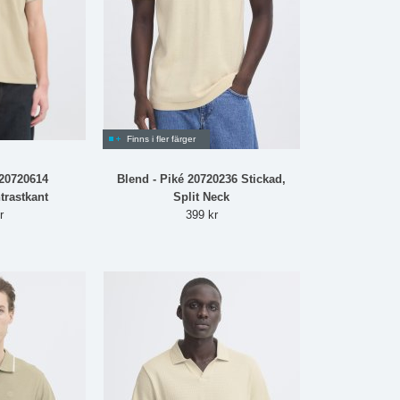
Finns i fler färger
 20720614
Blend - Piké 20720236 Stickad,
trastkant
Split Neck
r
399 kr