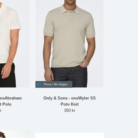
Finns i fler färger
 onsAbraham
Only & Sons - onsWyler SS
t Polo
Polo Knit
r
350 kr