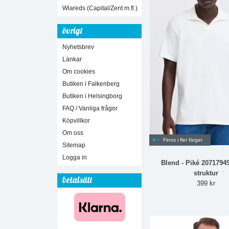
Wiareds (Capital/Zent m.fl.)
övrigt
Nyhetsbrev
Länkar
Om cookies
Butiken i Falkenberg
Butiken i Helsingborg
FAQ / Vanliga frågor
Köpvillkor
Om oss
Finns i fler färger
Sitemap
Logga in
Blend - Piké 2071794
struktur
betalsätt
399 kr