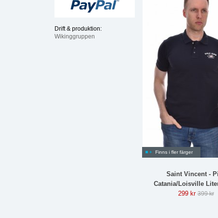
Drift & produktion:
Wikinggruppen
Finns i fler färger
Saint Vincent - P
Catania/Loisville Lit
299 kr
399 kr