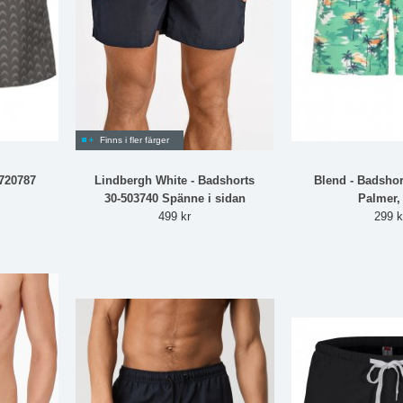
Finns i fler färger
0720787
Lindbergh White - Badshorts
Blend - Badshor
30-503740 Spänne i sidan
Palmer,
499 kr
299 k