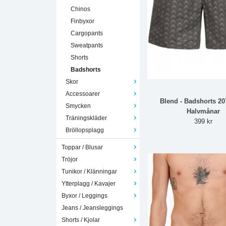
Chinos
Finbyxor
Cargopants
Sweatpants
Shorts
Badshorts
Skor
Accessoarer
Blend - Badshorts 2
Smycken
Halvmånar
Träningskläder
399 kr
Bröllopsplagg
Toppar / Blusar
Tröjor
Tunikor / Klänningar
Ytterplagg / Kavajer
Byxor / Leggings
Jeans / Jeansleggings
Shorts / Kjolar