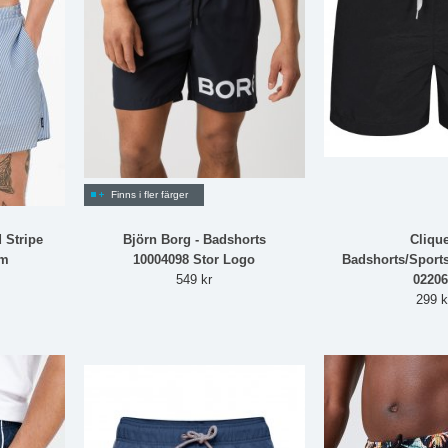
Finns i fler färger
 Stripe
Björn Borg - Badshorts
Clique
im
10004098 Stor Logo
Badshorts/Sports
549 kr
02206
299 k