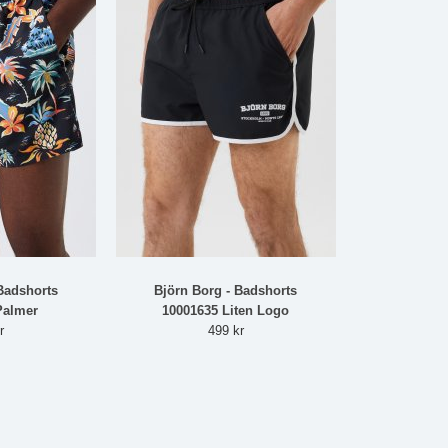
Badshorts
Björn Borg - Badshorts
Palmer
10001635 Liten Logo
r
499 kr