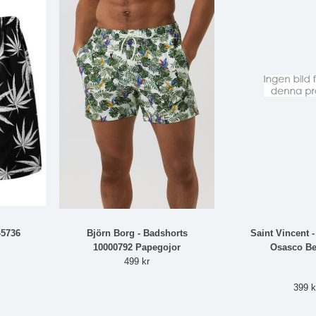
-5736
Björn Borg - Badshorts
Saint Vincent 
10000792 Papegojor
Osasco Be
499 kr
399 k