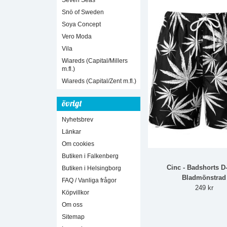
Seven Seas
Snö of Sweden
Soya Concept
Vero Moda
Vila
Wiareds (Capital/Millers
m.fl.)
Wiareds (Capital/Zent m.fl.)
övrigt
Nyhetsbrev
Länkar
Om cookies
Butiken i Falkenberg
Cinc - Badshorts D
Butiken i Helsingborg
Bladmönstrad
FAQ / Vanliga frågor
249 kr
Köpvillkor
Om oss
Sitemap