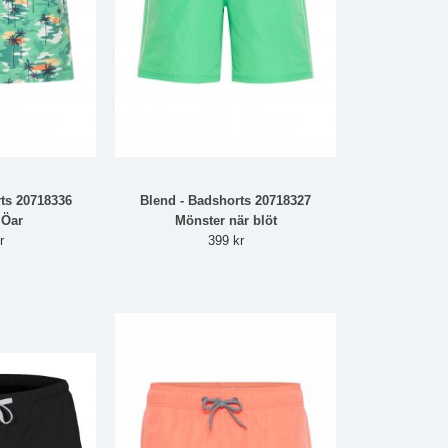
ts 20718336
Blend - Badshorts 20718327
 Öar
Mönster när blöt
r
399 kr