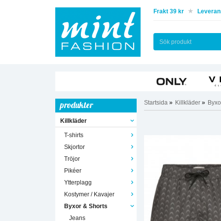
Frakt 39 kr
Leverans
Startsida
»
Killkläder
»
Byxo
produkter
Killkläder
T-shirts
Skjortor
Tröjor
Pikéer
Ytterplagg
Kostymer / Kavajer
Byxor & Shorts
Jeans