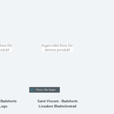
Finns i fler färger
- Badshorts
Saint Vincent - Badshorts
 Logo
Lissabon Bladmönstrad