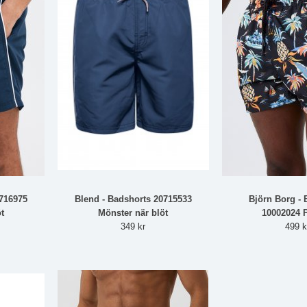
0716975
Blend - Badshorts 20715533
Björn Borg - 
t
Mönster när blöt
10002024 
349 kr
499 k