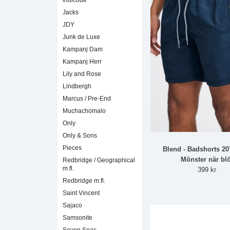
Indicode
Jacks
JDY
Junk de Luxe
Kampanj Dam
Kampanj Herr
Lily and Rose
Lindbergh
Marcus / Pre-End
Muchachomalo
Only
Only & Sons
Pieces
Blend - Badshorts 2
Mönster när blö
Redbridge / Geographical
m.fl.
399 kr
Redbridge m.fl.
Saint Vincent
Sajaco
Samsonite