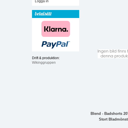
Logga in
betalsätt
Drift & produktion:
Wikinggruppen
Blend - Badshorts 2
Stort Bladmönst