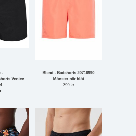
 -
Blend - Badshorts 20716990
horts Venice
Mönster när blöt
4
399 kr
r