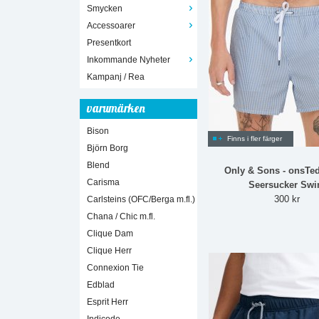
Smycken
Accessoarer
Presentkort
Inkommande Nyheter
Kampanj / Rea
varumärken
Bison
Finns i fler färger
Björn Borg
Blend
Only & Sons - onsTed
Carisma
Seersucker Sw
300 kr
Carlsteins (OFC/Berga m.fl.)
Chana / Chic m.fl.
Clique Dam
Clique Herr
Connexion Tie
Edblad
Esprit Herr