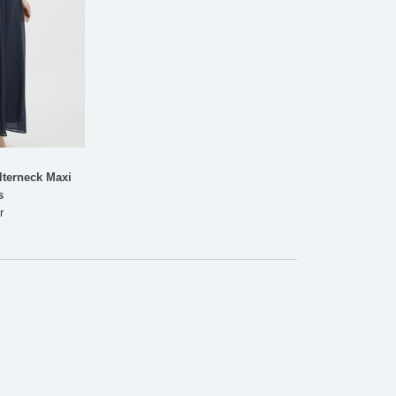
alterneck Maxi
s
r