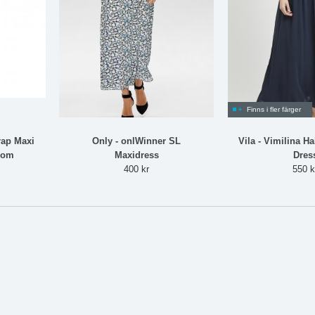
Finns i fler färger
rap Maxi
Only - onlWinner SL
Vila - Vimilina H
som
Maxidress
Dres
400 kr
550 k