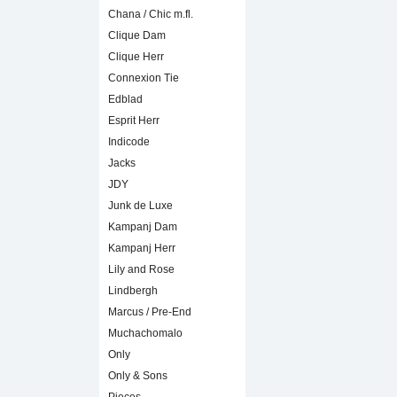
Chana / Chic m.fl.
Clique Dam
Clique Herr
Connexion Tie
Edblad
Esprit Herr
Indicode
Jacks
JDY
Junk de Luxe
Kampanj Dam
Kampanj Herr
Lily and Rose
Lindbergh
Marcus / Pre-End
Muchachomalo
Only
Only & Sons