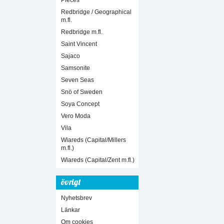
Pieces
Redbridge / Geographical
m.fl.
Redbridge m.fl.
Saint Vincent
Sajaco
Samsonite
Seven Seas
Snö of Sweden
Soya Concept
Vero Moda
Vila
Wiareds (Capital/Millers
m.fl.)
Wiareds (Capital/Zent m.fl.)
övrigt
Nyhetsbrev
Länkar
Om cookies