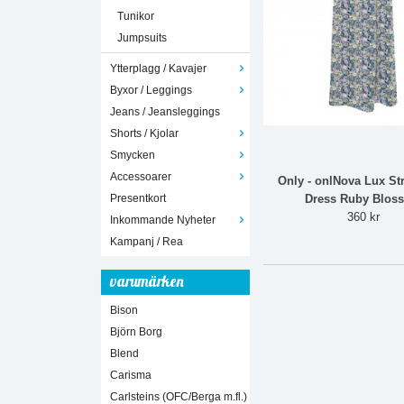
Tunikor
Jumpsuits
Ytterplagg / Kavajer
Byxor / Leggings
Jeans / Jeansleggings
Shorts / Kjolar
Smycken
Accessoarer
Only - onlNova Lux St
Presentkort
Dress Ruby Blos
360 kr
Inkommande Nyheter
Kampanj / Rea
varumärken
Bison
Björn Borg
Blend
Carisma
Carlsteins (OFC/Berga m.fl.)