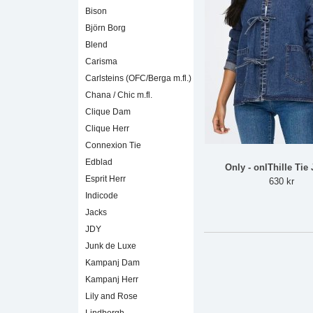
Bison
Björn Borg
Blend
Carisma
Carlsteins (OFC/Berga m.fl.)
Chana / Chic m.fl.
Clique Dam
Clique Herr
Connexion Tie
Edblad
Only - onlThille Tie 
Esprit Herr
630 kr
Indicode
Jacks
JDY
Junk de Luxe
Kampanj Dam
Kampanj Herr
Lily and Rose