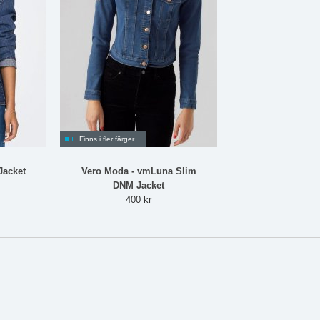
Finns i fler färger
Jacket
Vero Moda - vmLuna Slim
DNM Jacket
400 kr