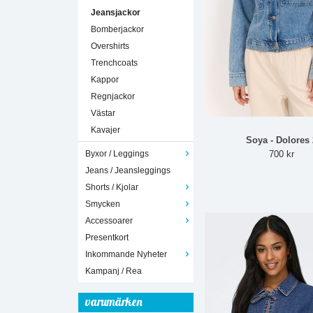
Jeansjackor
Bomberjackor
Overshirts
Trenchcoats
Kappor
Regnjackor
Västar
Kavajer
Soya - Dolores 
Byxor / Leggings
700 kr
Jeans / Jeansleggings
Shorts / Kjolar
Smycken
Accessoarer
Presentkort
Inkommande Nyheter
Kampanj / Rea
varumärken