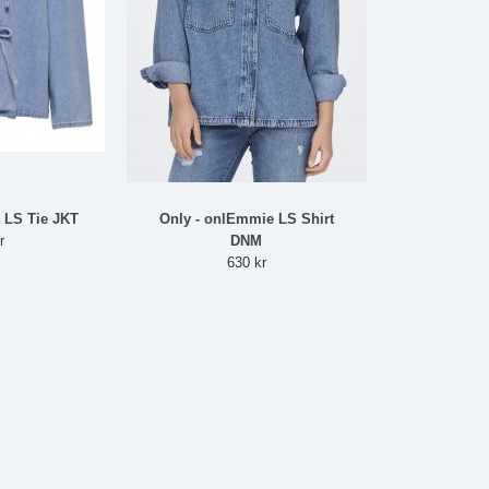
a LS Tie JKT
Only - onlEmmie LS Shirt
r
DNM
630 kr