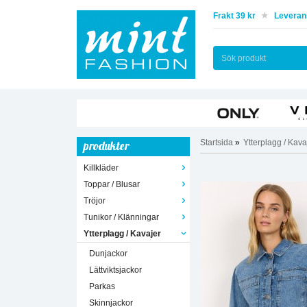
Frakt 39 kr
Leverans
Startsida
»
Ytterplagg / Kava
produkter
Killkläder
Toppar / Blusar
Tröjor
Tunikor / Klänningar
Ytterplagg / Kavajer
Dunjackor
Lättviktsjackor
Parkas
Skinnjackor