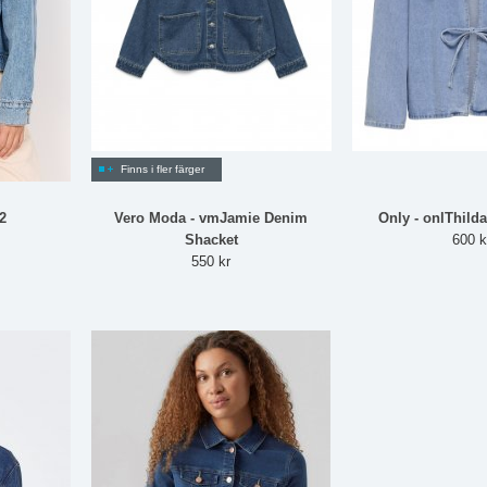
Finns i fler färger
2
Vero Moda - vmJamie Denim
Only - onlThild
Shacket
600 k
550 kr