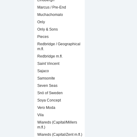
Lindbergh
Marcus / Pre-End
Muchachomalo
Only
Only & Sons
Pieces
Redbridge / Geographical
m.fl.
Redbridge m.fl.
Saint Vincent
Sajaco
Samsonite
Seven Seas
Snö of Sweden
Soya Concept
Vero Moda
Vila
Wiareds (Capital/Millers
m.fl.)
Wiareds (Capital/Zent m.fl.)