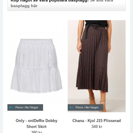
Köp något av våra populära basplagg!
Se alla våra
basplagg här
Finns i fler färger
Finns i fler färger
Only - onlDeffie Dobby
Chana - Kjol J15 Plisserad
Short Skirt
349 kr
380 kr