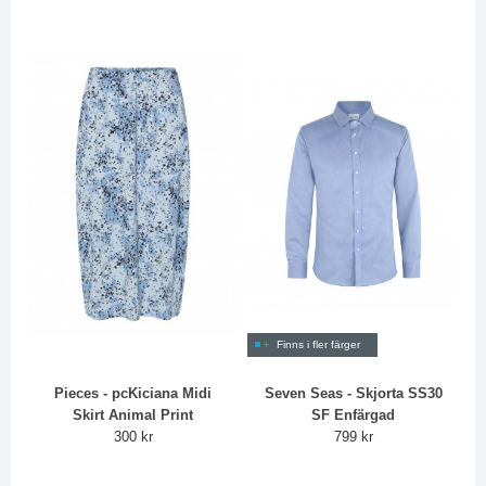
Finns i fler färger
Pieces - pcKiciana Midi
Seven Seas - Skjorta SS30
Skirt Animal Print
SF Enfärgad
300 kr
799 kr