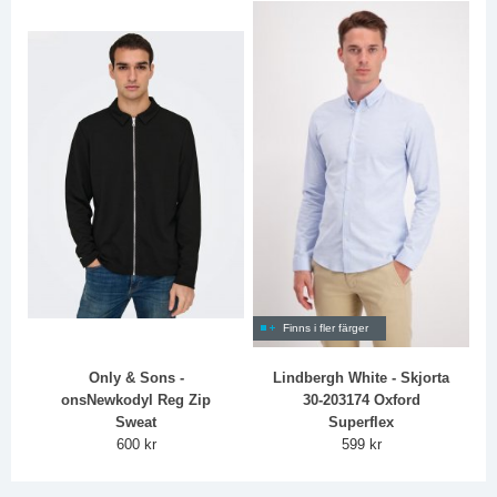
Finns i fler färger
Only & Sons -
Lindbergh White - Skjorta
onsNewkodyl Reg Zip
30-203174 Oxford
Sweat
Superflex
600 kr
599 kr