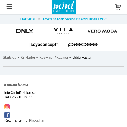
Frakt 39 kr
Leverans nästa vardag vid order innan 15:00*
Startsida
»
Killkläder
»
Kostymer / Kavajer
»
Udda-västar
kontakta oss
info@mintfashion.se
Tel. 042 -18 19 77
Returhantering:
Klicka här