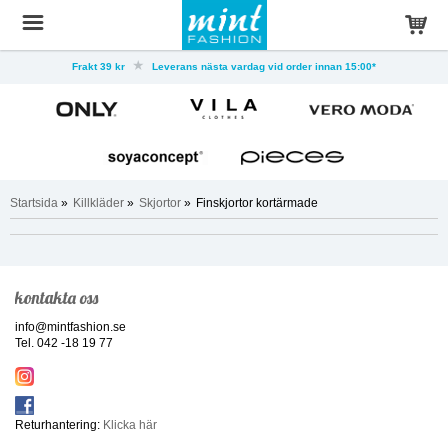
Frakt 39 kr
Leverans nästa vardag vid order innan 15:00*
Startsida
»
Killkläder
»
Skjortor
»
Finskjortor kortärmade
kontakta oss
info@mintfashion.se
Tel. 042 -18 19 77
Returhantering:
Klicka här