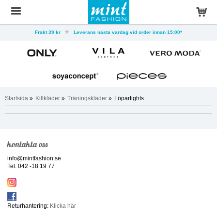
Frakt 39 kr
Leverans nästa vardag vid order innan 15:00*
Startsida
»
Killkläder
»
Träningskläder
»
Löpartights
kontakta oss
info@mintfashion.se
Tel. 042 -18 19 77
Returhantering:
Klicka här