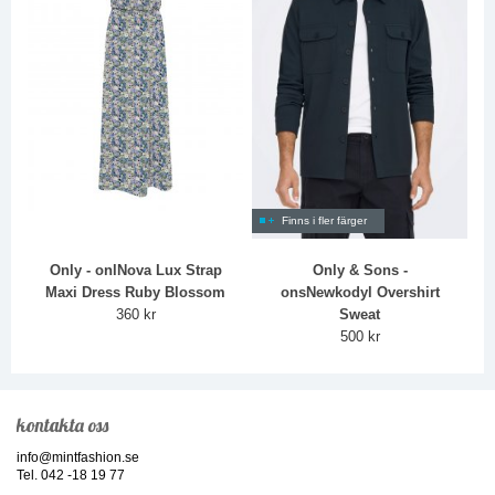
Finns i fler färger
Only - onlNova Lux Strap
Only & Sons -
Maxi Dress Ruby Blossom
onsNewkodyl Overshirt
360 kr
Sweat
500 kr
kontakta oss
info@mintfashion.se
Tel. 042 -18 19 77