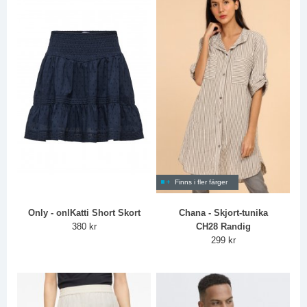
Finns i fler färger
Only - onlKatti Short Skort
Chana - Skjort-tunika
380 kr
CH28 Randig
299 kr