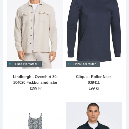
Finns i fler färger
Finns i fler färger
Lindbergh - Overshirt 30-
Clique - Roller Neck
304020 Fiskbensmönster
039411
1199 kr
199 kr