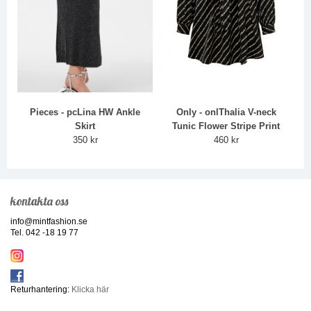
Pieces - pcLina HW Ankle
Only - onlThalia V-neck
Skirt
Tunic Flower Stripe Print
350 kr
460 kr
kontakta oss
info@mintfashion.se
Tel. 042 -18 19 77
Returhantering:
Klicka här