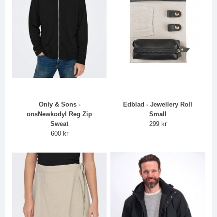
Only & Sons -
Edblad - Jewellery Roll
onsNewkodyl Reg Zip
Small
Sweat
299 kr
600 kr