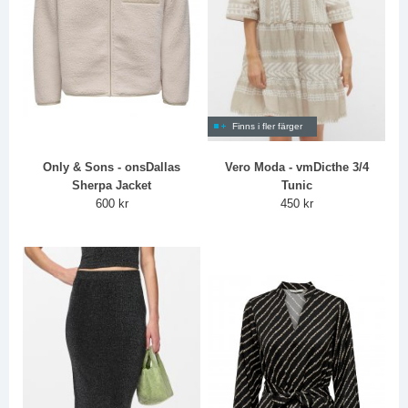
Finns i fler färger
Only & Sons - onsDallas
Vero Moda - vmDicthe 3/4
Sherpa Jacket
Tunic
600 kr
450 kr