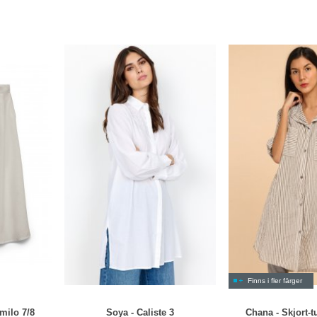
Finns i fler färger
milo 7/8
Soya - Caliste 3
Chana - Skjort-