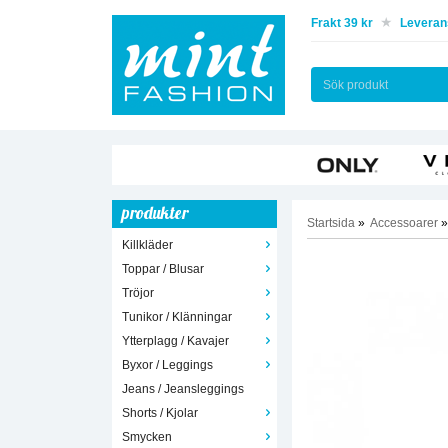
Frakt 39 kr
Leverans
produkter
Startsida
»
Accessoarer
»
Killkläder
Toppar / Blusar
Tröjor
Tunikor / Klänningar
Ytterplagg / Kavajer
Byxor / Leggings
Jeans / Jeansleggings
Shorts / Kjolar
Smycken