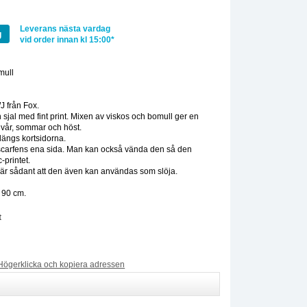
Leverans nästa vardag
g
vid order innan kl 15:00*
mull
:
 från Fox.
sjal med fint print. Mixen av viskos och bomull ger en
n vår, sommar och höst.
 längs kortsidorna.
v scarfens ena sida. Man kan också vända den så den
-printet.
l är sådant att den även kan användas som slöja.
 90 cm.
t
Högerklicka och kopiera adressen