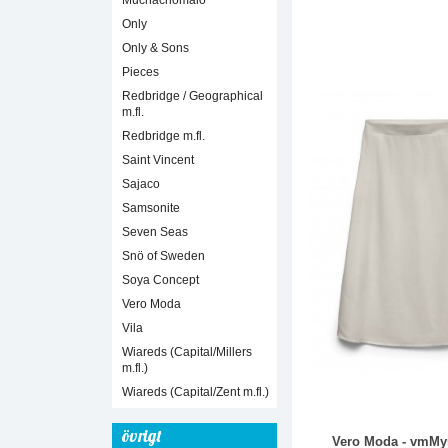
Muchachomalo
Only
Only & Sons
Pieces
Redbridge / Geographical
m.fl.
Redbridge m.fl.
Saint Vincent
Sajaco
Samsonite
Seven Seas
Snö of Sweden
Soya Concept
Vero Moda
Vila
Wiareds (Capital/Millers
m.fl.)
Wiareds (Capital/Zent m.fl.)
övrigt
Vero Moda - vmMy