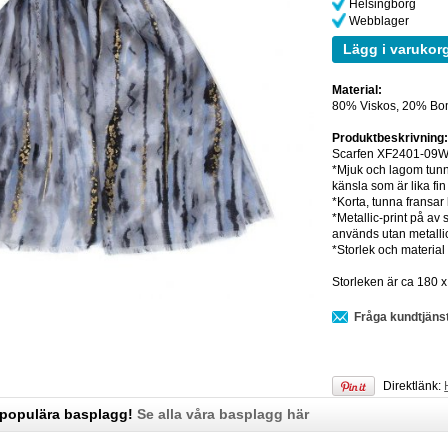
Helsingborg
Webblager
Lägg i varukor
Material:
80% Viskos, 20% Bo
Produktbeskrivning
Scarfen XF2401-09WJ
*Mjuk och lagom tunn 
känsla som är lika fi
*Korta, tunna fransar
*Metallic-print på a
används utan metallic
*Storlek och materia
Storleken är ca 180 x
Fråga kundtjäns
Direktlänk:
 populära basplagg!
Se alla våra basplagg här