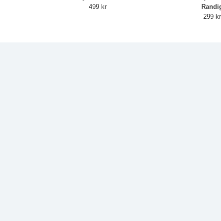
499 kr
Randi
299 k