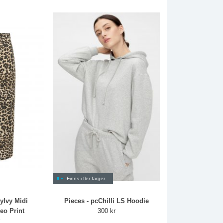
Finns i fler färger
dyIvy Midi
Pieces - pcChilli LS Hoodie
Leo Print
300 kr
r