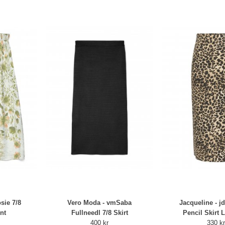
sie 7/8
Vero Moda - vmSaba
Jacqueline - j
nt
Fullneedl 7/8 Skirt
Pencil Skirt 
400 kr
330 k