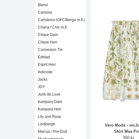
Blend
Carisma
Carlsteins (OFC/Berga m.fl.)
Chana / Chic m.fl.
Clique Dam
Clique Herr
Connexion Tie
Edblad
Esprit Herr
Indicode
Jacks
JDY
Junk de Luxe
Kampanj Dam
Kampanj Herr
Lily and Rose
Lindbergh
Vero Moda - vmJo
Skirt Mea Pri
Marcus / Pre-End
350 kr