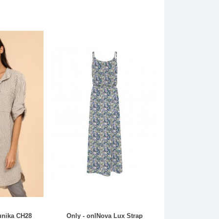
tunika CH28
Only - onlNova Lux Strap