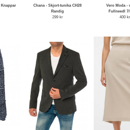
 Knappar
Chana - Skjort-tunika CH28
Vero Moda -
Randig
Fullneedl 7/
299 kr
400 k