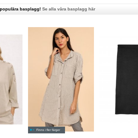
 populära basplagg!
Se alla våra basplagg här
Finns i fler färger