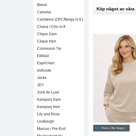
Blend
Köp något av våra
Carisma
Carlsteins (OFC/Berga m.fl.)
Chana / Chic m.fl.
Clique Dam
Clique Herr
Connexion Tie
Edblad
Esprit Herr
Indicode
Jacks
JDY
Junk de Luxe
Kampanj Dam
Kampanj Herr
Lily and Rose
Lindbergh
Finns i fler färger
Marcus / Pre-End