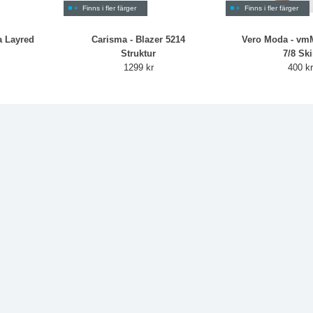
Finns i fler färger
Finns i fler färger
a Layred
Carisma - Blazer 5214
Vero Moda - v
Struktur
7/8 Ski
1299 kr
400 k