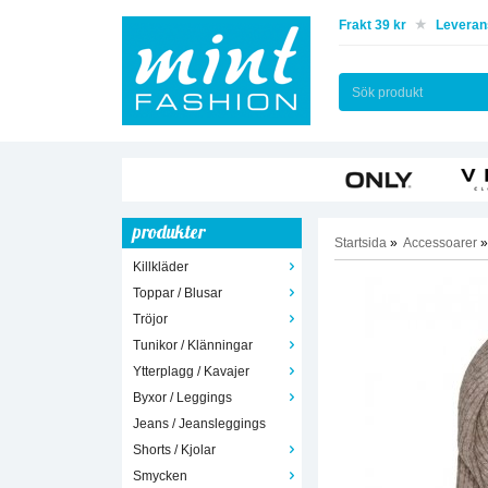
Frakt 39 kr
Leverans
produkter
Startsida
»
Accessoarer
»
Killkläder
Toppar / Blusar
Tröjor
Tunikor / Klänningar
Ytterplagg / Kavajer
Byxor / Leggings
Jeans / Jeansleggings
Shorts / Kjolar
Smycken