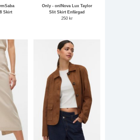
 vmSaba
Only - onlNova Lux Taylor
8 Skirt
Slit Skirt Enfärgad
r
250 kr