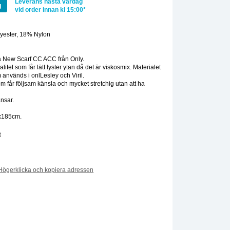
Leverans nästa vardag
g
vid order innan kl 15:00*
yester, 18% Nylon
:
 New Scarf CC ACC från Only.
litet som får lätt lyster ytan då det är viskosmix. Materialet
används i onlLesley och Viril.
om får följsam känsla och mycket stretchig utan att ha
ansar.
0x185cm.
t
Högerklicka och kopiera adressen