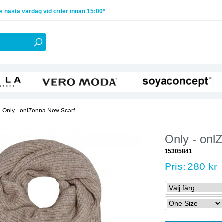
 nästa vardag vid order innan 15:00*
Only - onlZenna New Scarf
Only - onl
15305841
Pris:
280 kr