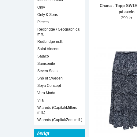
Muchachomalo
Chana - Topp SW19
Only
på axeln
Only & Sons
299 kr
Pieces
Redbridge / Geographical
m.fl.
Redbridge m.fl.
Saint Vincent
Sajaco
Samsonite
Seven Seas
Snö of Sweden
Soya Concept
Vero Moda
Vila
Wiareds (Capital/Millers
m.fl.)
Wiareds (Capital/Zent m.fl.)
övrigt