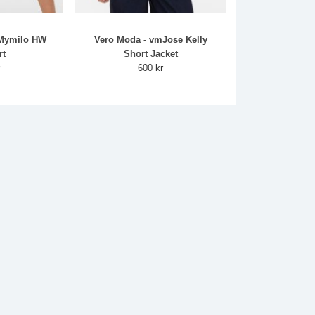
mMymilo HW
Vero Moda - vmJose Kelly
rt
Short Jacket
r
600 kr