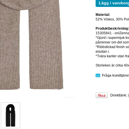
Lägg i varukor
Material:
52% Viskos, 30% Pol
Produktbeskrivning
15305841 - onlZenna
*Gjord i supermjuk kva
påminner om det som 
*Ribbstickad finish s
elastan i.
*Tvära kanter utan fr
Storleken är cirka 4
Fråga kundtjäns
Direktlänk: