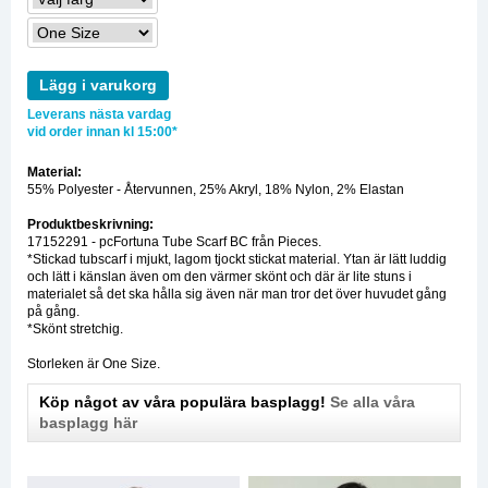
Lägg i varukorg
Leverans nästa vardag
vid order innan kl 15:00*
Material:
55% Polyester - Återvunnen, 25% Akryl, 18% Nylon, 2% Elastan
Produktbeskrivning:
17152291 - pcFortuna Tube Scarf BC från Pieces.
*Stickad tubscarf i mjukt, lagom tjockt stickat material. Ytan är lätt luddig
och lätt i känslan även om den värmer skönt och där är lite stuns i
materialet så det ska hålla sig även när man tror det över huvudet gång
på gång.
*Skönt stretchig.
Storleken är One Size.
Köp något av våra populära basplagg!
Se alla våra
basplagg här