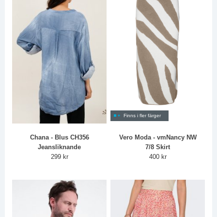
Finns i fler färger
Chana - Blus CH356
Vero Moda - vmNancy NW
Jeansliknande
7/8 Skirt
299 kr
400 kr