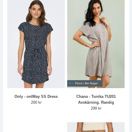
Finns i fler färger
Only - onlMay SS Dress
Chana - Tunika TU201
200 kr
Avskärning. Randig
299 kr