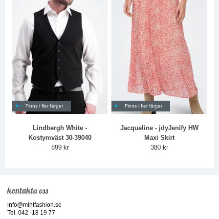
Finns i fler färger
Finns i fler färger
Lindbergh White -
Jacqueline - jdyJenify HW
Kostymväst 30-39040
Maxi Skirt
899 kr
380 kr
kontakta oss
info@mintfashion.se
Tel. 042 -18 19 77