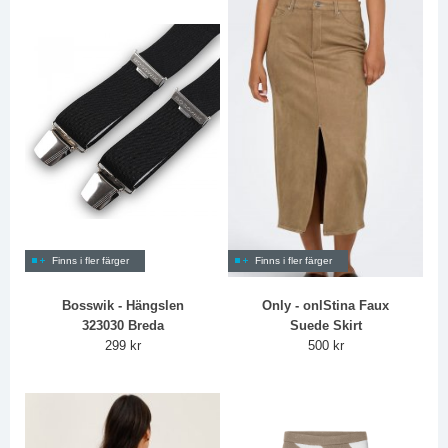
Finns i fler färger
Finns i fler färger
Bosswik - Hängslen
Only - onlStina Faux
323030 Breda
Suede Skirt
299 kr
500 kr