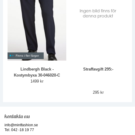
Finns i fler färger
Lindbergh Black -
Straffavgift 295:-
Kostymbyxa 30-046020-C
1499 kr
295 kr
kontakta oss
info@mintfashion.se
Tel. 042 -18 19 77