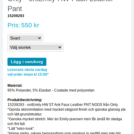
Pant
15209293
Pris:
550 kr
Lägg i varukorg
Leverans nästa vardag
vid order innan kl 15:00*
Material:
95% Polyester, 5% Elastan - Coatade med polyuretan
Produktbeskrivning:
15209293 - onlEmily HW ST Ank Faux Leather PNT NOOS från Only.
*Gjorda skinnimitation med mycket välgjord finish och ganska glansig yta
och lätt grundstruktur.
*Ganska mycket stretch. Mer än Emily-jeansen men får ändå fin stadga
och fint fall.
*Lätt "retro-look".
*Högre midja, rakare benpassform som smalnar in nedtill men inte blir