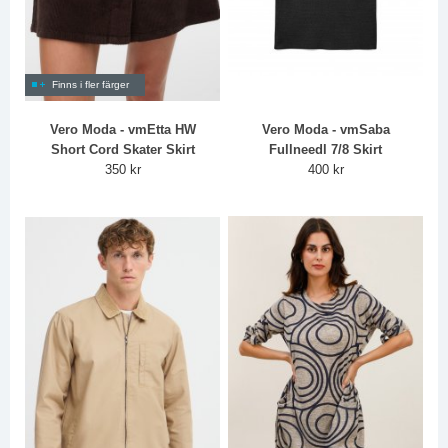
Finns i fler färger
Vero Moda - vmEtta HW
Vero Moda - vmSaba
Short Cord Skater Skirt
Fullneedl 7/8 Skirt
350 kr
400 kr