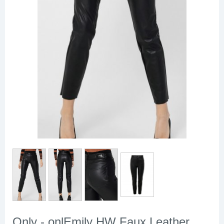
Only - onlEmily HW Faux Leather