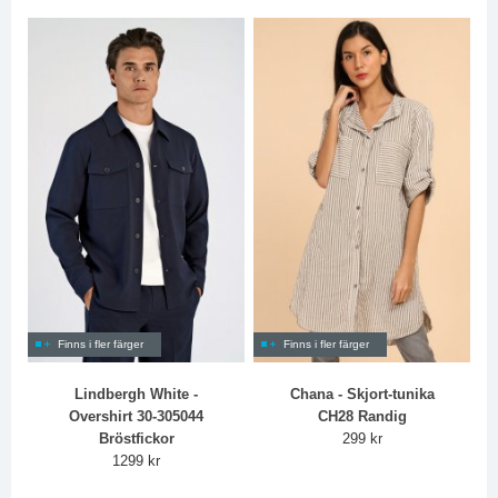
Finns i fler färger
Finns i fler färger
Lindbergh White -
Chana - Skjort-tunika
Overshirt 30-305044
CH28 Randig
Bröstfickor
299 kr
1299 kr