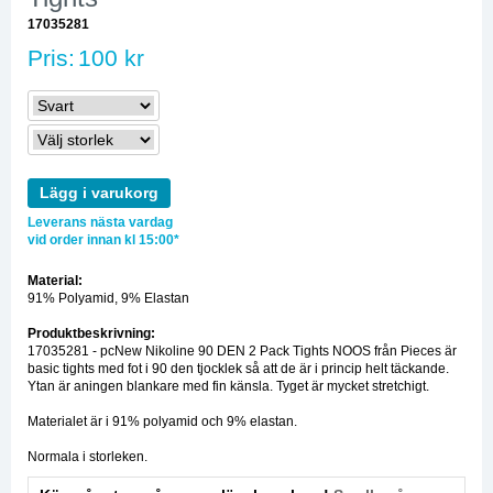
17035281
Pris:
100 kr
Lägg i varukorg
Leverans nästa vardag
vid order innan kl 15:00*
Material:
91% Polyamid, 9% Elastan
Produktbeskrivning:
17035281 - pcNew Nikoline 90 DEN 2 Pack Tights NOOS från Pieces är
basic tights med fot i 90 den tjocklek så att de är i princip helt täckande.
Ytan är aningen blankare med fin känsla. Tyget är mycket stretchigt.
Materialet är i 91% polyamid och 9% elastan.
Normala i storleken.