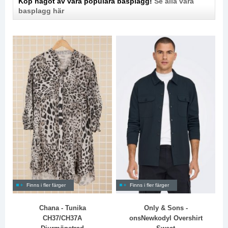
Köp något av våra populära basplagg!
Se alla våra
basplagg här
Finns i fler färger
Finns i fler färger
Chana - Tunika
Only & Sons -
CH37/CH37A
onsNewkodyl Overshirt