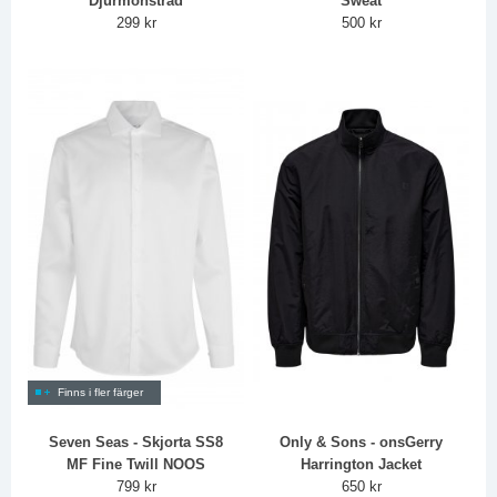
Djurmönstrad
Sweat
299 kr
500 kr
Finns i fler färger
Seven Seas - Skjorta SS8
Only & Sons - onsGerry
MF Fine Twill NOOS
Harrington Jacket
799 kr
650 kr