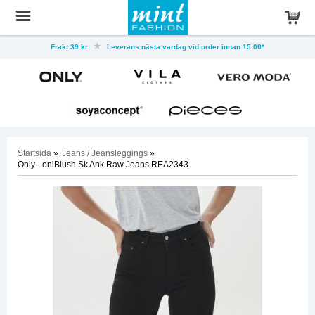
Frakt 39 kr
Leverans nästa vardag vid order innan 15:00*
Startsida
»
Jeans / Jeansleggings
»
Only - onlBlush Sk Ank Raw Jeans REA2343