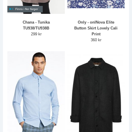
Finns i fler färger
Chana - Tunika
Only - onlNova Elite
TU938/TU938B
Button Skirt Lovely Cali
299 kr
Print
360 kr