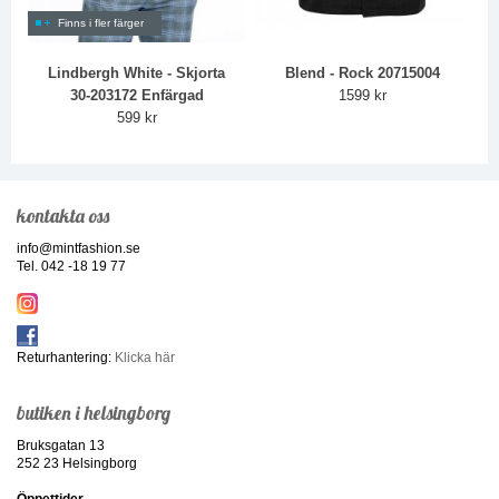
Finns i fler färger
Lindbergh White - Skjorta
Blend - Rock 20715004
30-203172 Enfärgad
1599 kr
599 kr
kontakta oss
info@mintfashion.se
Tel. 042 -18 19 77
Returhantering:
Klicka här
butiken i helsingborg
Bruksgatan 13
252 23 Helsingborg