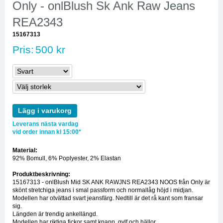
Only - onlBlush Sk Ank Raw Jeans
REA2343
15167313
Pris:
500 kr
Lägg i varukorg
Leverans nästa vardag
vid order innan kl 15:00*
Material:
92% Bomull, 6% Poplyester, 2% Elastan
Produktbeskrivning:
15167313 - onlBlush Mid SK ANK RAWJNS REA2343 NOOS från Only är
skönt stretchiga jeans i smal passform och normallåg höjd i midjan.
Modellen har otvättad svart jeansfärg. Nedtill är det rå kant som fransar
sig.
Längden är trendig ankellängd.
Modellen har riktiga fickor samt knapp, gylf och hällor.