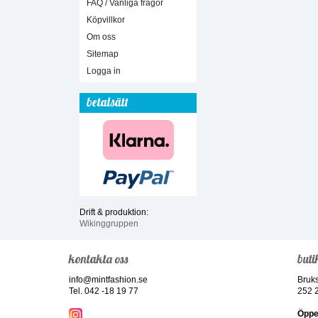
FAQ / Vanliga frågor
Köpvillkor
Om oss
Sitemap
Logga in
betalsätt
Drift & produktion:
Wikinggruppen
kontakta oss
buti
info@mintfashion.se
Bruk
Tel. 042 -18 19 77
252 
Öppe