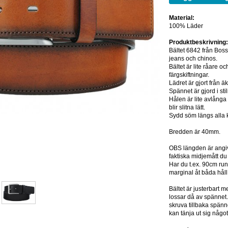
Material:
100% Läder
Produktbeskrivning
Bältet 6842 från Bossw
jeans och chinos.
Bältet är lite råare o
färgskiftningar.
Lädret är gjort från äk
Spännet är gjord i sti
Hålen är lite avlånga 
blir slitna lätt.
Sydd söm längs alla 
Bredden är 40mm.
OBS längden är angiven
faktiska midjemått du
Har du t.ex. 90cm runt
marginal åt båda håll
Bältet är justerbart
lossar då av spännet.
skruva tillbaka spänn
kan tänja ut sig något