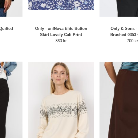
Quilted
Only - onlNova Elite Button
Only & Sons -
Skirt Lovely Cali Print
Brushed 0353 
360 kr
700 k