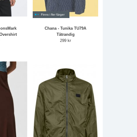
Finns i fler färger
 onsMark
Chana - Tunika TU79A
Overshirt
Tätrandig
r
299 kr