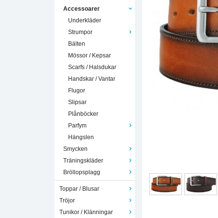
Accessoarer
Underkläder
Strumpor
Bälten
Mössor / Kepsar
Scarfs / Halsdukar
Handskar / Vantar
Flugor
Slipsar
Plånböcker
Parfym
Hängslen
Smycken
Träningskläder
Bröllopsplagg
Toppar / Blusar
Tröjor
Tunikor / Klänningar