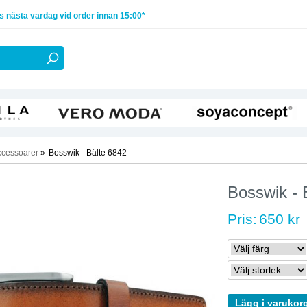
 nästa vardag vid order innan 15:00*
ccessoarer
»
Bosswik - Bälte 6842
Bosswik - 
Pris:
650 kr
Lägg i varukor