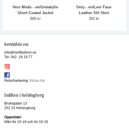
Vero Moda - vmGretakylie
Only - onlLeni Faux
Short Coated Jacket
Leather Slit Skirt
800 kr
350 kr
kontakta oss
info@mintfashion.se
Tel. 042 -18 19 77
Returhantering:
Klicka här
butiken i helsingborg
Bruksgatan 13
252 23 Helsingborg
Öppettider
Mån-fre 10-18 och lör 10-16