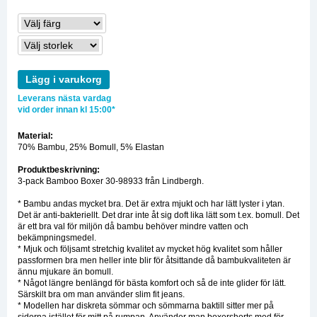
Lägg i varukorg
Leverans nästa vardag
vid order innan kl 15:00*
Material:
70% Bambu, 25% Bomull, 5% Elastan
Produktbeskrivning:
3-pack Bamboo Boxer 30-98933 från Lindbergh.
* Bambu andas mycket bra. Det är extra mjukt och har lätt lyster i ytan.
Det är anti-bakteriellt. Det drar inte åt sig doft lika lätt som t.ex. bomull. Det
är ett bra val för miljön då bambu behöver mindre vatten och
bekämpningsmedel.
* Mjuk och följsamt stretchig kvalitet av mycket hög kvalitet som håller
passformen bra men heller inte blir för åtsittande då bambukvaliteten är
ännu mjukare än bomull.
* Något längre benlängd för bästa komfort och så de inte glider för lätt.
Särskilt bra om man använder slim fit jeans.
* Modellen har diskreta sömmar och sömmarna baktill sitter mer på