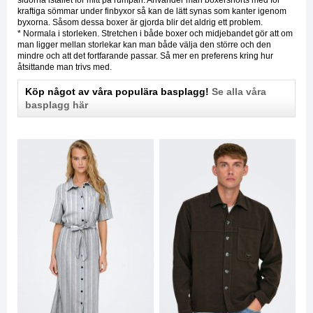
sidorna istället för mitt på rumpan. Använder man boxershorts med för
kraftiga sömmar under finbyxor så kan de lätt synas som kanter igenom
byxorna. Såsom dessa boxer är gjorda blir det aldrig ett problem.
* Normala i storleken. Stretchen i både boxer och midjebandet gör att om
man ligger mellan storlekar kan man både välja den större och den
mindre och att det fortfarande passar. Så mer en preferens kring hur
åtsittande man trivs med.
Köp något av våra populära basplagg!
Se alla våra
basplagg här