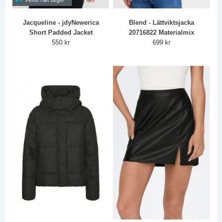
Finns i fler färger
Jacqueline - jdyNewerica
Blend - Lättviktsjacka
Short Padded Jacket
20716822 Materialmix
550 kr
699 kr