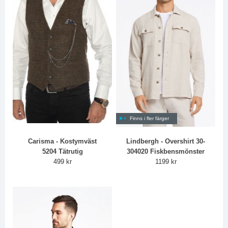
Finns i fler färger
Carisma - Kostymväst
Lindbergh - Overshirt 30-
5204 Tätrutig
304020 Fiskbensmönster
499 kr
1199 kr