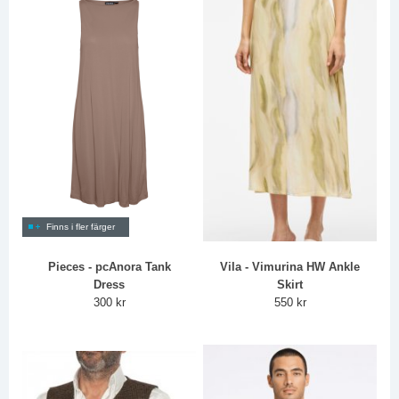
Finns i fler färger
Pieces - pcAnora Tank
Vila - Vimurina HW Ankle
Dress
Skirt
300 kr
550 kr