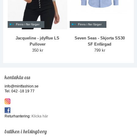
Finns i fler färger
Finns i fler färger
Jacqueline - jdyRue LS
Seven Seas - Skjorta SS30
Pullover
SF Enfärgad
350 kr
799 kr
kontakta oss
info@mintfashion.se
Tel. 042 -18 19 77
Returhantering:
Klicka här
butiken i helsingborg