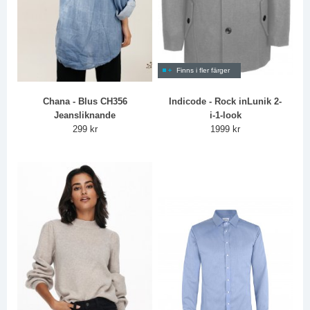
Finns i fler färger
Chana - Blus CH356
Indicode - Rock inLunik 2-
Jeansliknande
i-1-look
299 kr
1999 kr