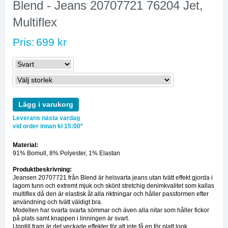
Blend - Jeans 20707721 76204 Jet,
Multiflex
Pris:
699 kr
Lägg i varukorg
Leverans nästa vardag
vid order innan kl 15:00*
Material:
91% Bomull, 8% Polyester, 1% Elastan
Produktbeskrivning:
Jeansen 20707721 från Blend är helsvarta jeans utan tvätt effekt gjorda i
lagom tunn och extremt mjuk och skönt stretchig denimkvalitet som kallas
multiflex då den är elastisk åt alla riktningar och håller passformen efter
användning och tvätt väldigt bra.
Modellen har svarta svarta sömmar och även alla nitar som håller fickor
på plats samt knappen i linningen är svart.
Upptill fram är det veckade effekter för att inte få en för platt look.