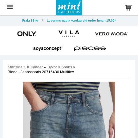
Frakt 39 kr
Leverans nästa vardag vid order innan 15:00*
Startsida
»
Killkläder
»
Byxor & Shorts
»
Blend - Jeansshorts 20715430 Multiflex