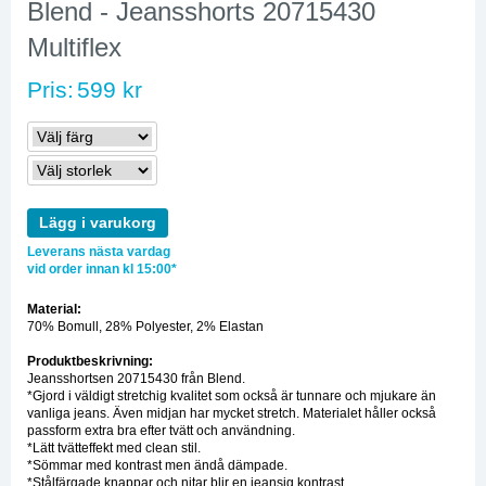
Blend - Jeansshorts 20715430
Multiflex
Pris:
599 kr
Lägg i varukorg
Leverans nästa vardag
vid order innan kl 15:00*
Material:
70% Bomull, 28% Polyester, 2% Elastan
Produktbeskrivning:
Jeansshortsen 20715430 från Blend.
*Gjord i väldigt stretchig kvalitet som också är tunnare och mjukare än
vanliga jeans. Även midjan har mycket stretch. Materialet håller också
passform extra bra efter tvätt och användning.
*Lätt tvätteffekt med clean stil.
*Sömmar med kontrast men ändå dämpade.
*Stålfärgade knappar och nitar blir en jeansig kontrast.