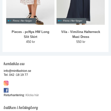
Finns i fler färger
Finns i fler färger
Pieces - pcNya HW Long
Vila - Vimilina Halterneck
Slit Skirt
Maxi Dress
450 kr
550 kr
kontakta oss
info@mintfashion.se
Tel. 042 -18 19 77
Returhantering:
Klicka här
butiken i helsingborg