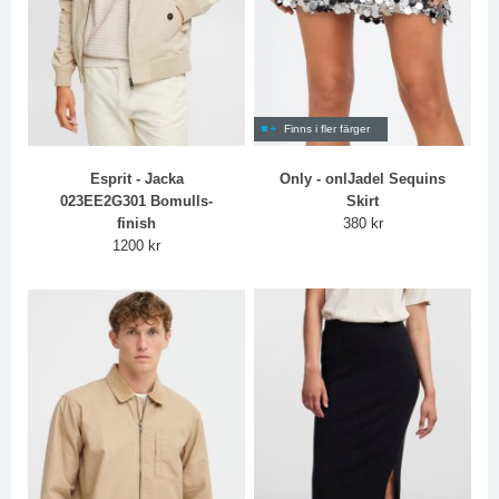
Finns i fler färger
Esprit - Jacka
Only - onlJadel Sequins
023EE2G301 Bomulls-
Skirt
finish
380 kr
1200 kr