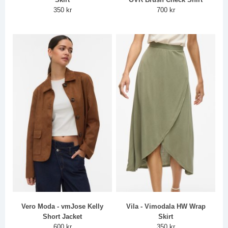
350 kr
700 kr
Vero Moda - vmJose Kelly
Vila - Vimodala HW Wrap
Short Jacket
Skirt
600 kr
350 kr