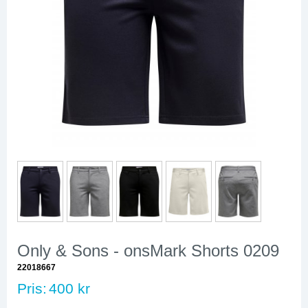
Only & Sons - onsMark Shorts 0209
22018667
Pris:
400 kr