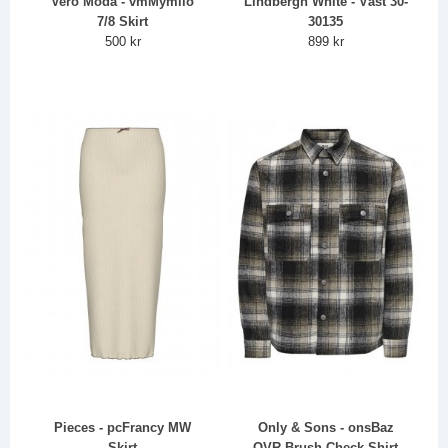
Vero Moda - vmMymilo
Lindbergh White - Väst 30-
7/8 Skirt
30135
500 kr
899 kr
Pieces - pcFrancy MW
Only & Sons - onsBaz
Skirt
OVR Brush Check Shirt