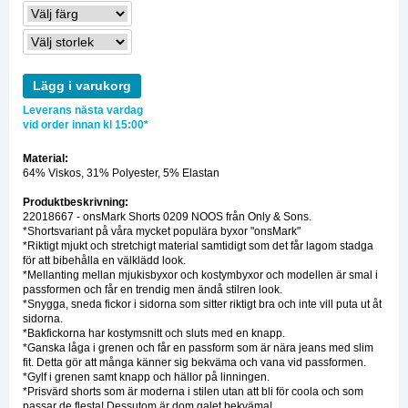
Lägg i varukorg
Leverans nästa vardag
vid order innan kl 15:00*
Material:
64% Viskos, 31% Polyester, 5% Elastan
Produktbeskrivning:
22018667 - onsMark Shorts 0209 NOOS från Only & Sons.
*Shortsvariant på våra mycket populära byxor "onsMark"
*Riktigt mjukt och stretchigt material samtidigt som det får lagom stadga
för att bibehålla en välklädd look.
*Mellanting mellan mjukisbyxor och kostymbyxor och modellen är smal i
passformen och får en trendig men ändå stilren look.
*Snygga, sneda fickor i sidorna som sitter riktigt bra och inte vill puta ut åt
sidorna.
*Bakfickorna har kostymsnitt och sluts med en knapp.
*Ganska låga i grenen och får en passform som är nära jeans med slim
fit. Detta gör att många känner sig bekväma och vana vid passformen.
*Gylf i grenen samt knapp och hällor på linningen.
*Prisvärd shorts som är moderna i stilen utan att bli för coola och som
passar de flesta! Dessutom är dom galet bekväma!