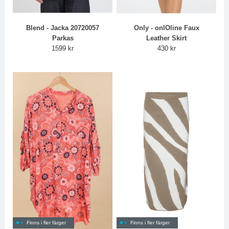
Blend - Jacka 20720057
Only - onlOline Faux
Parkas
Leather Skirt
1599 kr
430 kr
Finns i fler färger
Finns i fler färger