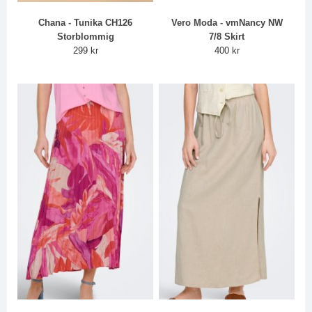
Chana - Tunika CH126
Vero Moda - vmNancy NW
Storblommig
7/8 Skirt
299 kr
400 kr