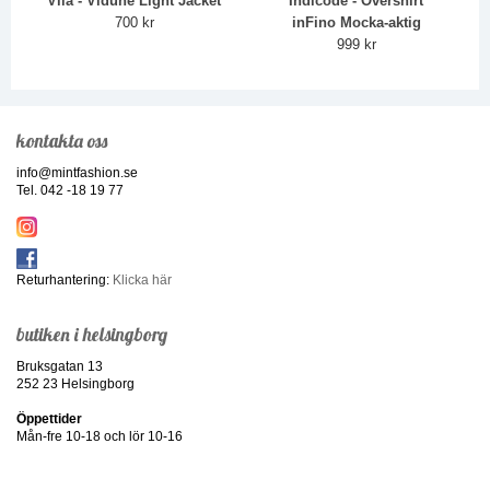
Vila - Vidune Light Jacket
Indicode - Overshirt
700 kr
inFino Mocka-aktig
999 kr
kontakta oss
info@mintfashion.se
Tel. 042 -18 19 77
Returhantering:
Klicka här
butiken i helsingborg
Bruksgatan 13
252 23 Helsingborg
Öppettider
Mån-fre 10-18 och lör 10-16