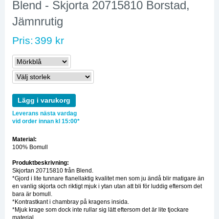
Blend - Skjorta 20715810 Borstad,
Jämnrutig
Pris:
399 kr
Lägg i varukorg
Leverans nästa vardag
vid order innan kl 15:00*
Material:
100% Bomull
Produktbeskrivning:
Skjortan 20715810 från Blend.
*Gjord i lite tunnare flanellaktig kvalitet men som ju ändå blir matigare än
en vanlig skjorta och riktigt mjuk i ytan utan att bli för luddig eftersom det
bara är bomull.
*Kontrastkant i chambray på kragens insida.
*Mjuk krage som dock inte rullar sig lätt eftersom det är lite tjockare
material.