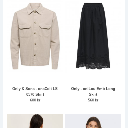
Only & Sons - onsColt LS
Only - onlLou Emb Long
0570 Shirt
Skirt
600 kr
560 kr