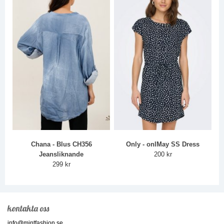
Chana - Blus CH356
Only - onlMay SS Dress
Jeansliknande
200 kr
299 kr
kontakta oss
info@mintfashion.se