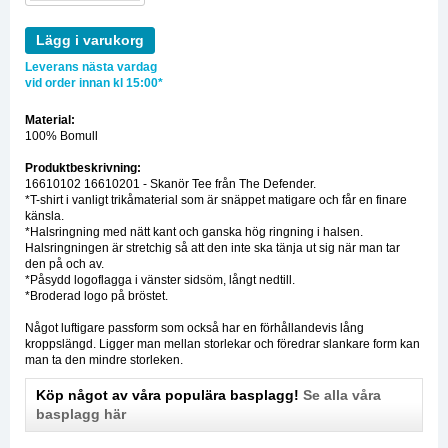
Lägg i varukorg
Leverans nästa vardag
vid order innan kl 15:00*
Material:
100% Bomull
Produktbeskrivning:
16610102 16610201 - Skanör Tee från The Defender.
*T-shirt i vanligt trikåmaterial som är snäppet matigare och får en finare
känsla.
*Halsringning med nätt kant och ganska hög ringning i halsen.
Halsringningen är stretchig så att den inte ska tänja ut sig när man tar
den på och av.
*Påsydd logoflagga i vänster sidsöm, långt nedtill.
*Broderad logo på bröstet.
Något luftigare passform som också har en förhållandevis lång
kroppslängd. Ligger man mellan storlekar och föredrar slankare form kan
man ta den mindre storleken.
Köp något av våra populära basplagg!
Se alla våra
basplagg här