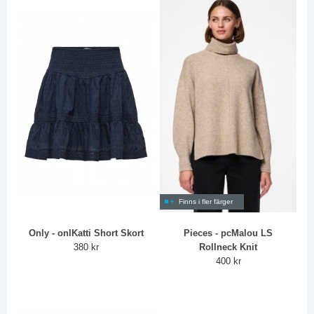
Finns i fler färger
Only - onlKatti Short Skort
Pieces - pcMalou LS
380 kr
Rollneck Knit
400 kr