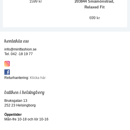
1599 kr
203844 Småmönstrad,
Relaxed Fit
699 kr
kontakta oss
info@mintfashion.se
Tel. 042 -18 19 77
Returhantering:
Klicka här
butiken i helsingborg
Bruksgatan 13
252 23 Helsingborg
Öppettider
Mån-fre 10-18 och lör 10-16