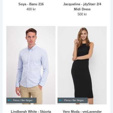
Soya - Banu 216
Jacqueline - jdyStarr 2/4
400 kr
Midi Dress
500 kr
Finns i fler färger
Finns i fler färger
Lindbergh White - Skjorta
Vero Moda - vmLavender