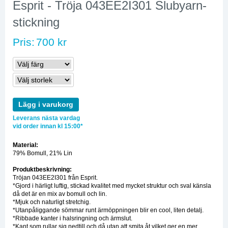
Esprit - Tröja 043EE2I301 Slubyarn-
stickning
Pris:
700 kr
Lägg i varukorg
Leverans nästa vardag
vid order innan kl 15:00*
Material:
79% Bomull, 21% Lin
Produktbeskrivning:
Tröjan 043EE2I301 från Esprit.
*Gjord i härligt luftig, stickad kvalitet med mycket struktur och sval känsla
då det är en mix av bomull och lin.
*Mjuk och naturligt stretchig.
*Utanpåliggande sömmar runt ärmöppningen blir en cool, liten detalj.
*Ribbade kanter i halsringning och ärmslut.
*Kant som rullar sig nedtill och då utan att smita åt vilket ger en mer