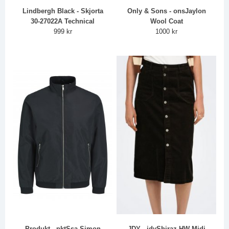
Lindbergh Black - Skjorta
Only & Sons - onsJaylon
30-27022A Technical
Wool Coat
999 kr
1000 kr
Produkt - pktSsa Simon
JDY - jdyShiraz HW Midi