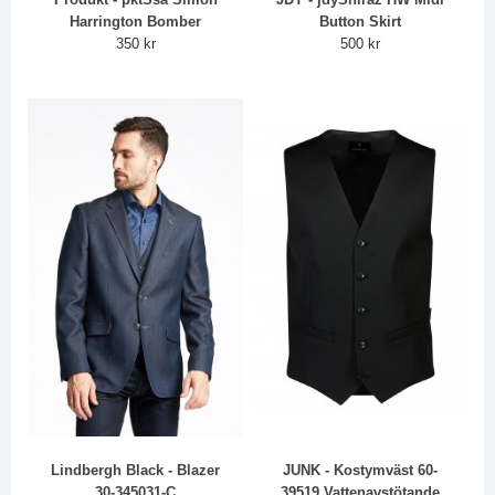
Harrington Bomber
Button Skirt
350 kr
500 kr
Lindbergh Black - Blazer
JUNK - Kostymväst 60-
30-345031-C
39519 Vattenavstötande