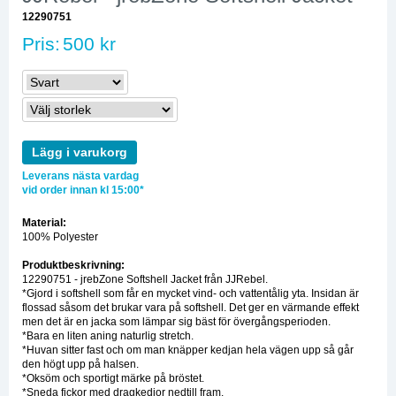
12290751
Pris:
500 kr
Lägg i varukorg
Leverans nästa vardag
vid order innan kl 15:00*
Material:
100% Polyester
Produktbeskrivning:
12290751 - jrebZone Softshell Jacket från JJRebel.
*Gjord i softshell som får en mycket vind- och vattentålig yta. Insidan är
flossad såsom det brukar vara på softshell. Det ger en värmande effekt
men det är en jacka som lämpar sig bäst för övergångsperioden.
*Bara en liten aning naturlig stretch.
*Huvan sitter fast och om man knäpper kedjan hela vägen upp så går
den högt upp på halsen.
*Oksöm och sportigt märke på bröstet.
*Sneda fickor med dragkedjor nedtill fram.