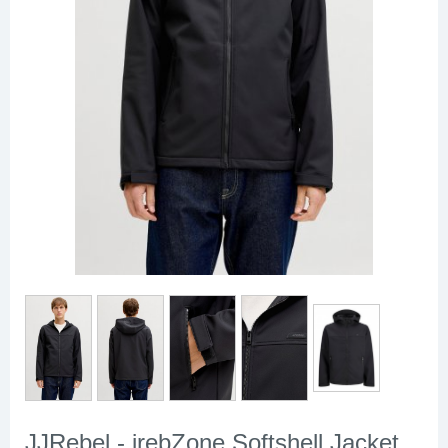
JJRebel - jrebZone Softshell Jacket