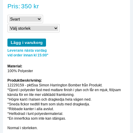
Pris:
350 kr
Lägg i varukorg
Leverans nästa vardag
vid order innan kl 15:00*
Material:
100% Polyester
Produktbeskrivning:
12229159 - pktSsa Simon Harrington Bomber från Produkt.
*Gjord i polyester fast med mattare finish i ytan och får en mjuk, följsam
känsla för en lite mer välklädd framtoning.
*Högre kant i halsen och dragkedja hela vägen ned.
*Sneda fickor nedtill fram som sluts med dragkedja.
*Ribbade kanter i alla avslut.
*Helfodrad i tunt polyestermaterial.
*En innerficka som inte kan stängas.
Normal i storleken.