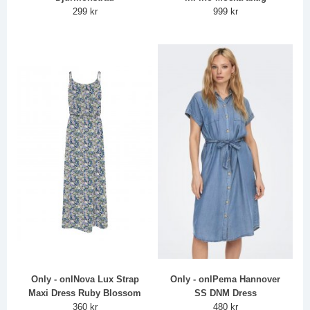
299 kr
999 kr
Only - onlNova Lux Strap
Only - onlPema Hannover
Maxi Dress Ruby Blossom
SS DNM Dress
360 kr
480 kr