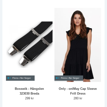
Finns i fler färger
Finns i fler färger
Bosswik - Hängslen
Only - onlMay Cap Sleeve
323030 Breda
Frill Dress
299 kr
280 kr