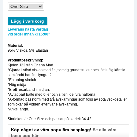
Lägg i varukorg
Leverans nästa vardag
vid order innan kl 15:00*
Material:
95% Viskos, 5% Elastan
Produktbeskrivning:
Kjolen J22 från Chana Mod.
*Gjorda i vävd viskos med fin, somrig grundstruktur och lätt luftig känsla
som ändå har fint, tyngre fall.
*En aning stretch.
*Hög midja.
*Brett resårband i midjan.
*Avtagbart bälte medföljer och sitter i de fyra hällorna.
*A-formad passform med två avskärningar som följs av söta veckdetaljer
som ökar på vidden efter varje avskärning.
*Ankellängd.
Storleken är One-Size och passar på storlek 34-42.
Köp något av våra populära basplagg!
Se alla våra
basplagg här