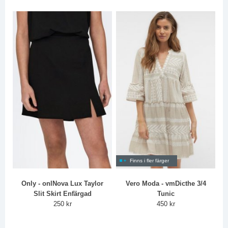
Finns i fler färger
Only - onlNova Lux Taylor
Vero Moda - vmDicthe 3/4
Slit Skirt Enfärgad
Tunic
250 kr
450 kr