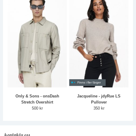
Finns i fler färger
Only & Sons - onsDash
Jacqueline - jdyRue LS
Stretch Overshirt
Pullover
500 kr
350 kr
kontakta oss