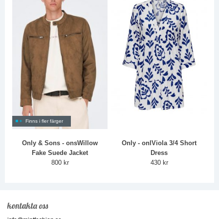
Finns i fler färger
Only & Sons - onsWillow
Only - onlViola 3/4 Short
Fake Suede Jacket
Dress
800 kr
430 kr
kontakta oss