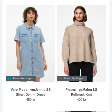
Finns i fler färger
Finns i fler färger
Vero Moda - vmJennie SS
Pieces - pcMalou LS
Short Denim Dress
Rollneck Knit
450 kr
400 kr