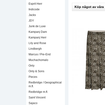
Esprit Herr
Köp något av våra
Indicode
Jacks
JDY
Junk de Luxe
Kampanj Dam
Kampanj Herr
Lily and Rose
Lindbergh
Marcus / Pre-End
Muchachomalo
Only
Only & Sons
Pieces
Redbridge / Geographical
m.fl.
Redbridge m.fl.
Saint Vincent
Sajaco