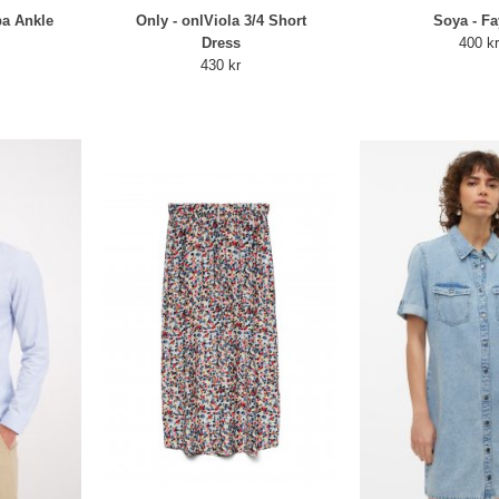
ba Ankle
Only - onlViola 3/4 Short
Soya - Fa
Dress
400 k
430 kr