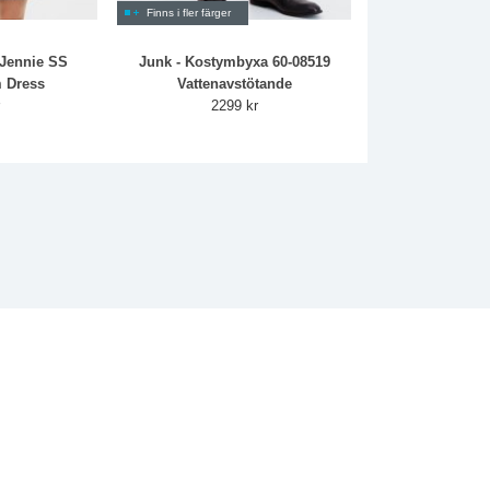
Finns i fler färger
Jennie SS
Junk - Kostymbyxa 60-08519
 Dress
Vattenavstötande
r
2299 kr