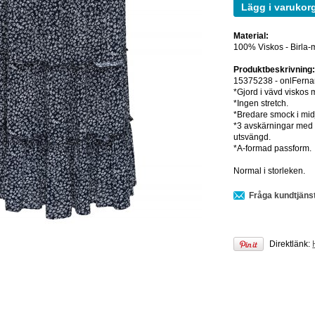
Lägg i varukor
Material:
100% Viskos - Birla-
Produktbeskrivning
15375238 - onlFernan
*Gjord i vävd viskos m
*Ingen stretch.
*Bredare smock i midja
*3 avskärningar med f
utsvängd.
*A-formad passform.
Normal i storleken.
Fråga kundtjäns
Direktlänk: