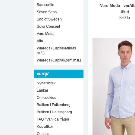
Samsonite
Vero Moda - vmAl
Skirt
Seven Seas
350 kr
Snö of Sweden
Soya Concept
Vero Moda
Vila
Wiareds (Capital/Millers
m.fl.)
Wiareds (Capital/Zent m.fl.)
övrigt
Nyhetsbrev
Länkar
Om cookies
Butiken i Falkenberg
Butiken i Helsingborg
FAQ / Vanliga frågor
Köpvillkor
Om oss