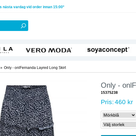
 nästa vardag vid order innan 15:00*
»
Only - onlFernanda Layred Long Skirt
Only - onl
15375238
Pris:
460 kr