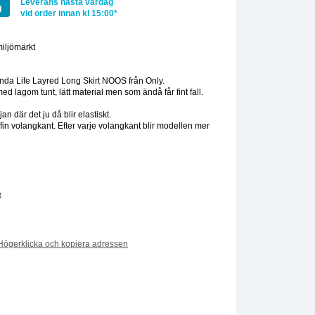
Leverans nästa vardag
g
vid order innan kl 15:00*
miljömärkt
:
da Life Layred Long Skirt NOOS från Only.
ed lagom tunt, lätt material men som ändå får fint fall.
n där det ju då blir elastiskt.
in volangkant. Efter varje volangkant blir modellen mer
t
Högerklicka och kopiera adressen