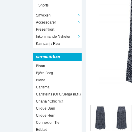
Shorts
Smycken
Accessoarer
Presentkort
Inkommande Nyheter
Kampanj / Rea
varumärken
Bison
Björn Borg
Blend
Carisma
Carlsteins (OFC/Berga m.fl.)
Chana / Chic m.fl.
Clique Dam
Clique Herr
Connexion Tie
Edblad