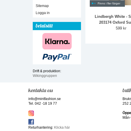
Finns i fler färger
Sitemap
Logga in
Lindbergh White - S
203174 Oxford Su
betalsätt
599 kr
Drift & produktion:
Wikinggruppen
kontakta oss
buti
info@mintfashion.se
Bruk
Tel. 042 -18 19 77
252 
Öppe
Mån-f
Returhantering:
Klicka här