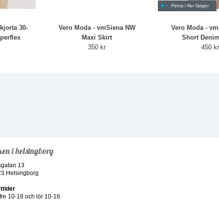
Finns i fler färger
kjorta 30-
Vero Moda - vmSiena NW
Vero Moda - vm
perflex
Maxi Skirt
Short Denim
350 kr
450 k
ken i helsingborg
sgatan 13
23 Helsingborg
ttider
re 10-18 och lör 10-16