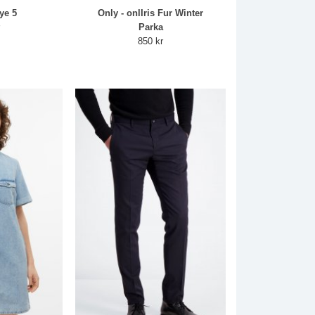
ye 5
Only - onlIris Fur Winter
r
Parka
850 kr