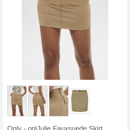
Only - onlJulie Fauxsuede Skirt