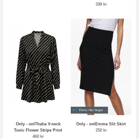
299 kr
Finns i fler färger
Only - onlThalia V-neck
Only - onlEmma Slit Skirt
Tunic Flower Stripe Print
250 kr
460 kr