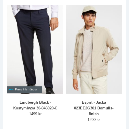
Finns i fler färger
Lindbergh Black -
Esprit - Jacka
Kostymbyxa 30-046020-C
023EE2G301 Bomulls-
1499 kr
finish
1200 kr