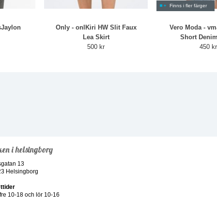
Finns i fler färger
sJaylon
Only - onlKiri HW Slit Faux
Vero Moda - vm
Lea Skirt
Short Denim
500 kr
450 k
ken i helsingborg
sgatan 13
23 Helsingborg
ttider
re 10-18 och lör 10-16