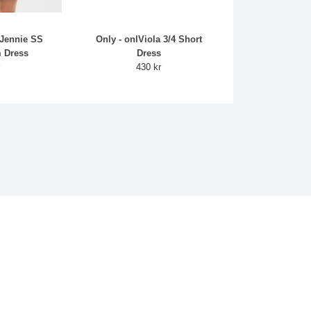
Jennie SS
Only - onlViola 3/4 Short
 Dress
Dress
r
430 kr