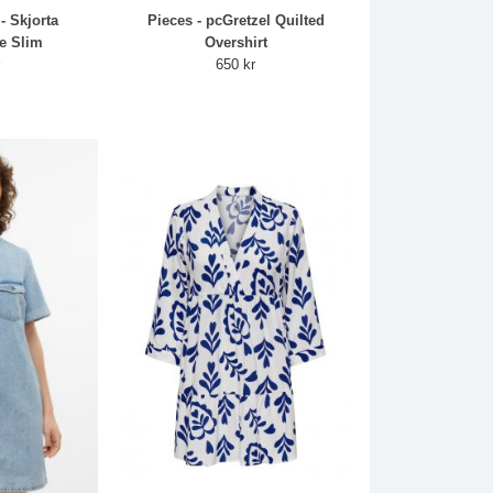
- Skjorta
Pieces - pcGretzel Quilted
le Slim
Overshirt
r
650 kr