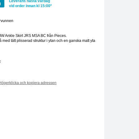
Leverans nästa vardag
g
vid order innan kl 15:00*
ervunnen
:
HW Ankle Skirt JRS MSA BC från Pieces.
kå med tätt plisserad struktur i ytan och en ganska matt yta
t
Högerklicka och kopiera adressen