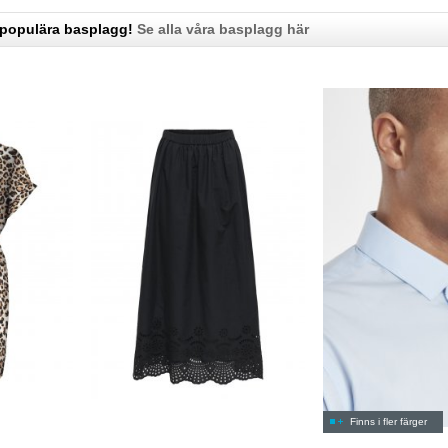
 populära basplagg!
Se alla våra basplagg här
Finns i fler färger