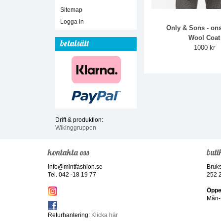
Sitemap
Logga in
Only & Sons - on
Wool Coat
betalsätt
1000 kr
Drift & produktion:
Wikinggruppen
kontakta oss
buti
info@mintfashion.se
Bruk
Tel. 042 -18 19 77
252 
Öppe
Mån-f
Returhantering:
Klicka här