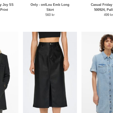
y Joy SS
Only - onlLou Emb Long
Casual Friday 
 Print
Skirt
500924, Pal
560 kr
499 k