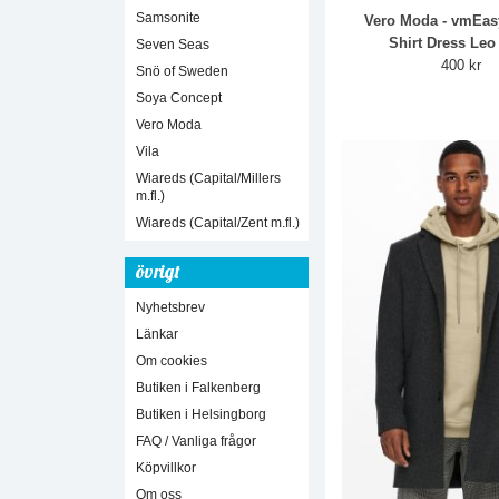
Samsonite
Vero Moda - vmEas
Shirt Dress Leo
Seven Seas
400 kr
Snö of Sweden
Soya Concept
Vero Moda
Vila
Wiareds (Capital/Millers
m.fl.)
Wiareds (Capital/Zent m.fl.)
övrigt
Nyhetsbrev
Länkar
Om cookies
Butiken i Falkenberg
Butiken i Helsingborg
FAQ / Vanliga frågor
Köpvillkor
Om oss