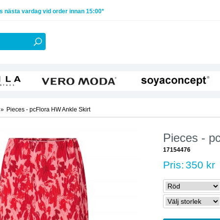
 nästa vardag vid order innan 15:00*
»
Pieces - pcFlora HW Ankle Skirt
Pieces - p
17154476
Pris:
350 kr