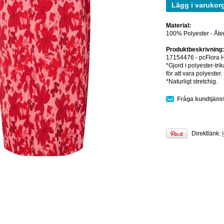
Lägg i varukor
Material:
100% Polyester - Åt
Produktbeskrivning
17154476 - pcFlora 
*Gjord i polyester-tri
för att vara polyester.
*Naturligt stretchig.
Fråga kundtjäns
Direktlänk: