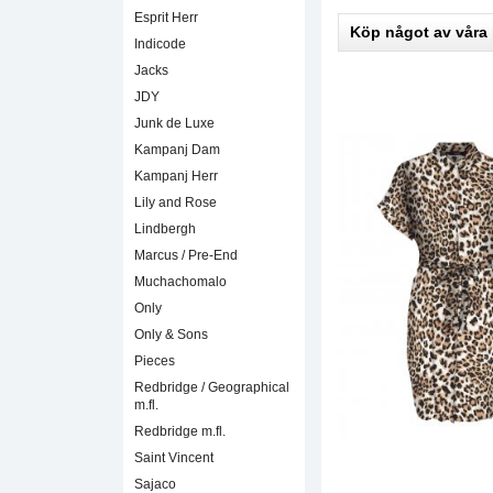
Esprit Herr
Köp något av våra
Indicode
Jacks
JDY
Junk de Luxe
Kampanj Dam
Kampanj Herr
Lily and Rose
Lindbergh
Marcus / Pre-End
Muchachomalo
Only
Only & Sons
Pieces
Redbridge / Geographical
m.fl.
Redbridge m.fl.
Saint Vincent
Sajaco