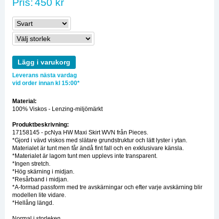
Pris:
450 kr
Lägg i varukorg
Leverans nästa vardag
vid order innan kl 15:00*
Material:
100% Viskos - Lenzing-miljömärkt
Produktbeskrivning:
17158145 - pcNya HW Maxi Skirt WVN från Pieces.
*Gjord i vävd viskos med slätare grundstruktur och lätt lyster i ytan.
Materialet är tunt men får ändå fint fall och en exklusivare känsla.
*Materialet är lagom tunt men upplevs inte transparent.
*Ingen stretch.
*Hög skärning i midjan.
*Resårband i midjan.
*A-formad passform med tre avskärningar och efter varje avskärning blir
modellen lite vidare.
*Hellång längd.
Normal i storleken.