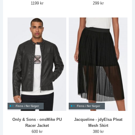
1199 kr
299 kr
Finns i fler färger
Finns i fler färger
Only & Sons - onsMike PU
Jacqueline - jdyElsa Pleat
Racer Jacket
Mesh Skirt
600 kr
380 kr