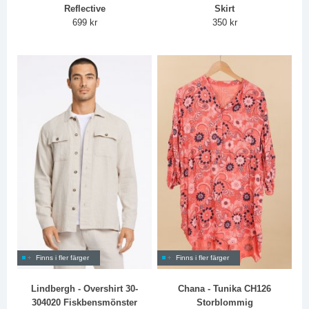
Reflective
Skirt
699 kr
350 kr
Finns i fler färger
Finns i fler färger
Lindbergh - Overshirt 30-
Chana - Tunika CH126
304020 Fiskbensmönster
Storblommig