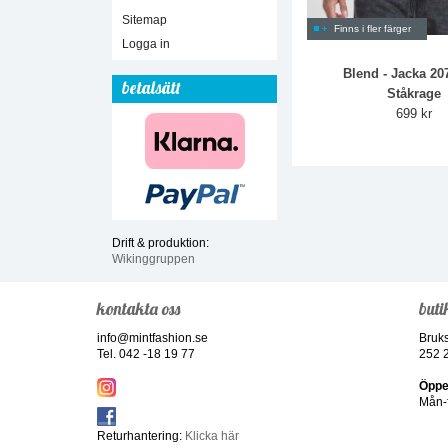
Sitemap
Finns i fler färger
Logga in
Blend - Jacka 20
betalsätt
Ståkrage
699 kr
Drift & produktion:
Wikinggruppen
kontakta oss
buti
info@mintfashion.se
Bruk
Tel. 042 -18 19 77
252 
Öppe
Mån-f
Returhantering:
Klicka här