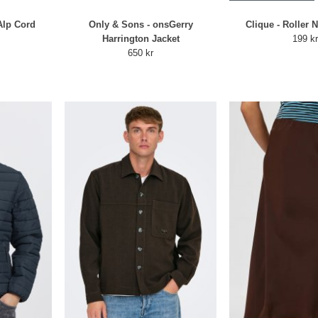
Alp Cord
Only & Sons - onsGerry
Clique - Roller 
Harrington Jacket
199 k
650 kr