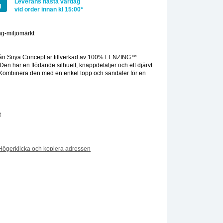
Leverans nästa vardag
g
vid order innan kl 15:00*
g-miljömärkt
:
rån Soya Concept är tillverkad av 100% LENZING™
 har en flödande silhuett, knappdetaljer och ett djärvt
k. Kombinera den med en enkel topp och sandaler för en
t
Högerklicka och kopiera adressen