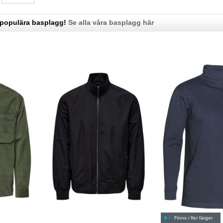
 populära basplagg!
Se alla våra basplagg här
Finns i fler färger