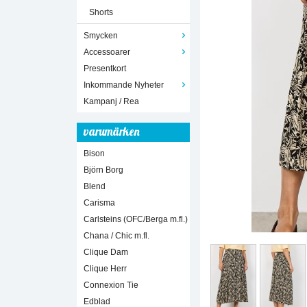
Shorts
Smycken
Accessoarer
Presentkort
Inkommande Nyheter
Kampanj / Rea
varumärken
Bison
Björn Borg
Blend
Carisma
Carlsteins (OFC/Berga m.fl.)
Chana / Chic m.fl.
Clique Dam
Clique Herr
Connexion Tie
Edblad