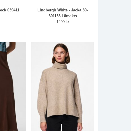
Neck 039411
Lindbergh White - Jacka 30-
r
301133 Lättvikts
1299 kr