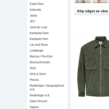
Esprit Herr
Indicode
Köp något av våra
Jacks
JDY
Junk de Luxe
Kampanj Dam
Kampanj Herr
Lily and Rose
Lindbergh
Marcus / Pre-End
Muchachomalo
Only
Only & Sons
Pieces
Redbridge / Geographical
m.fl.
Redbridge m.fl.
Saint Vincent
Sajaco