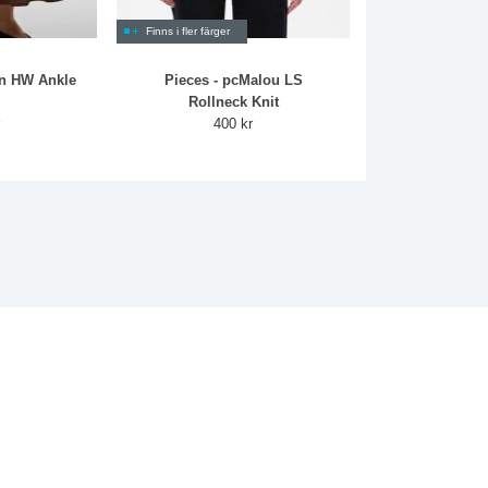
Finns i fler färger
an HW Ankle
Pieces - pcMalou LS
Rollneck Knit
r
400 kr