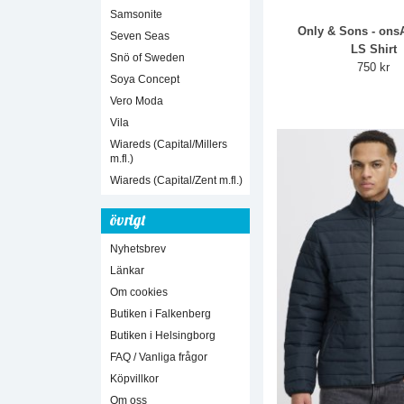
Samsonite
Only & Sons - ons
Seven Seas
LS Shirt
Snö of Sweden
750 kr
Soya Concept
Vero Moda
Vila
Wiareds (Capital/Millers
m.fl.)
Wiareds (Capital/Zent m.fl.)
övrigt
Nyhetsbrev
Länkar
Om cookies
Butiken i Falkenberg
Butiken i Helsingborg
FAQ / Vanliga frågor
Köpvillkor
Om oss