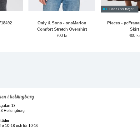
Finns i fler färger
718492
Only & Sons - onsMarlon
Pieces - pcFran
Comfort Stretch Overshirt
Skirt
700 kr
400 k
ken i helsingborg
sgatan 13
23 Helsingborg
ttider
re 10-18 och lör 10-16