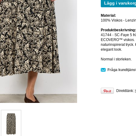
Lägg i varukor
Material:
100% Viskos - Lenzin
Produktbeskrivning
41744 - SC-Faye 5 f
ECOVERO™ viskos. Den
naturinspirerat tryc
elegant look.
Normal i storleken.
Fråga kundtjäns
Direktlänk: