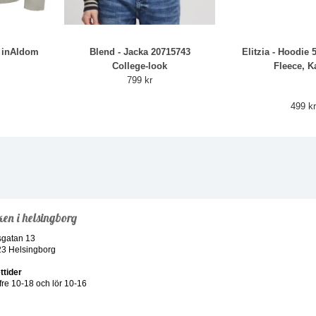
o inAldom
Blend - Jacka 20715743
Elitzia - Hoodie 
College-look
Fleece, K
799 kr
499 k
ken i helsingborg
sgatan 13
23 Helsingborg
ttider
re 10-18 och lör 10-16