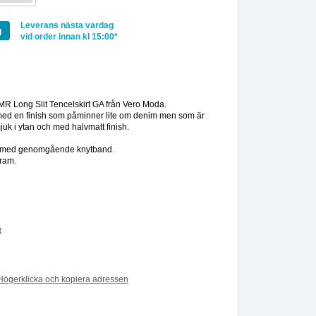
Leverans nästa vardag
g
vid order innan kl 15:00*
:
R Long Slit Tencelskirt GA från Vero Moda.
 med en finish som påminner lite om denim men som är
juk i ytan och med halvmatt finish.
n med genomgående knytband.
fram.
.
t
Högerklicka och kopiera adressen