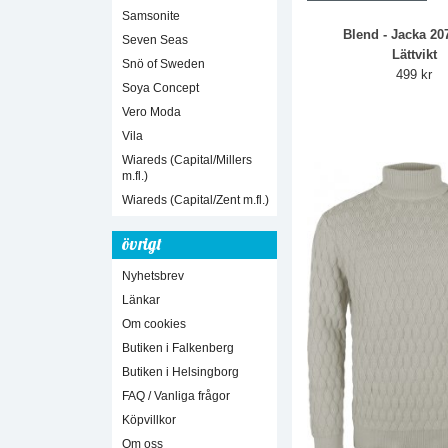
Samsonite
Blend - Jacka 20
Seven Seas
Lättvikt
Snö of Sweden
499 kr
Soya Concept
Vero Moda
Vila
Wiareds (Capital/Millers
m.fl.)
Wiareds (Capital/Zent m.fl.)
övrigt
Nyhetsbrev
Länkar
Om cookies
Butiken i Falkenberg
Butiken i Helsingborg
FAQ / Vanliga frågor
Köpvillkor
Om oss