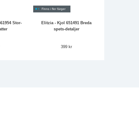
Finns i fler färger
561954 Stor-
Elitzia - Kjol 651491 Breda
atter
spets-detaljer
r
399 kr