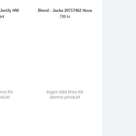
yJenify HW
Blend - Jacka 20717462 Huva
irt
799 kr
r