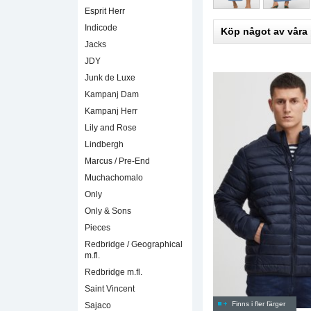
Esprit Herr
Indicode
Köp något av våra
Jacks
JDY
Junk de Luxe
Kampanj Dam
Kampanj Herr
Lily and Rose
Lindbergh
Marcus / Pre-End
Muchachomalo
Only
Only & Sons
Pieces
Redbridge / Geographical
m.fl.
Redbridge m.fl.
Saint Vincent
Finns i fler färger
Sajaco