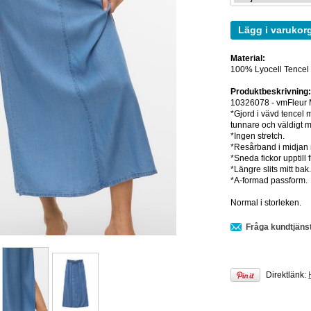
Lägg i varukor
Material:
100% Lyocell Tencel
Produktbeskrivning
10326078 - vmFleur M
*Gjord i vävd tencel
tunnare och väldigt m
*Ingen stretch.
*Resårband i midja
*Sneda fickor upptill 
*Längre slits mitt bak
*A-formad passform.
Normal i storleken.
Fråga kundtjäns
Direktlänk: