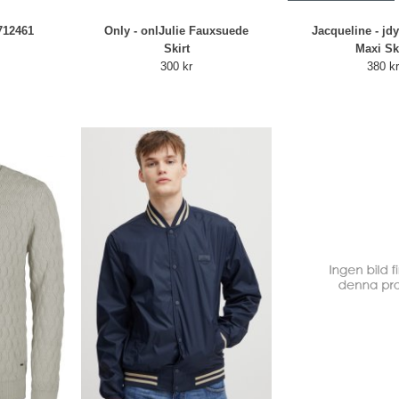
712461
Only - onlJulie Fauxsuede
Jacqueline - jd
Skirt
Maxi Sk
300 kr
380 k