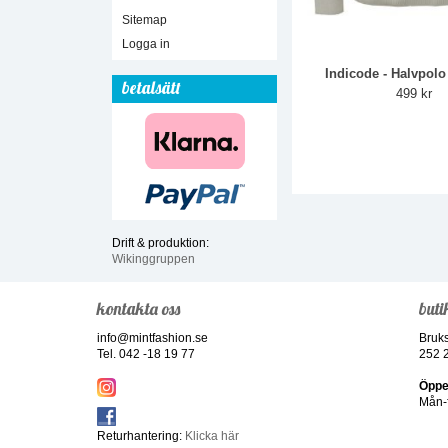
Sitemap
Logga in
Indicode - Halvpol
betalsätt
499 kr
Drift & produktion:
Wikinggruppen
kontakta oss
buti
info@mintfashion.se
Bruk
Tel. 042 -18 19 77
252 
Öppe
Mån-f
Returhantering:
Klicka här