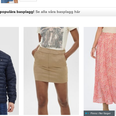
 populära basplagg!
Se alla våra basplagg här
Finns i fler färger