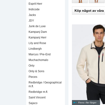
Esprit Herr
Indicode
Köp något av våra
Jacks
JDY
Junk de Luxe
Kampanj Dam
Kampanj Herr
Lily and Rose
Lindbergh
Marcus / Pre-End
Muchachomalo
Only
Only & Sons
Pieces
Redbridge / Geographical
m.fl.
Redbridge m.fl.
Saint Vincent
Finns i fler färger
Sajaco