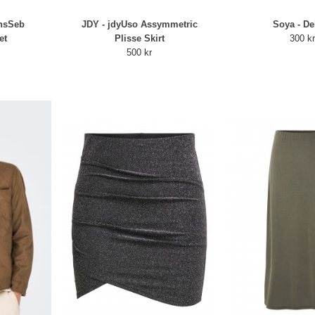
onsSeb
JDY - jdyUso Assymmetric
Soya - De
et
Plisse Skirt
300 k
500 kr