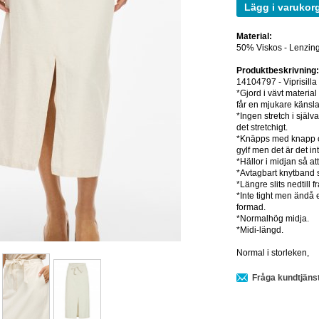
Lägg i varukor
Material:
50% Viskos - Lenzing
Produktbeskrivning
14104797 - Viprisilla 
*Gjord i vävt materia
får en mjukare känsla o
*Ingen stretch i själv
det stretchigt.
*Knäpps med knapp oc
gylf men det är det in
*Hällor i midjan så at
*Avtagbart knytband s
*Längre slits nedtill f
*Inte tight men ändå e
formad.
*Normalhög midja.
*Midi-längd.
Normal i storleken,
Fråga kundtjäns