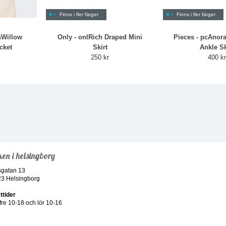
Finns i fler färger
Finns i fler färger
sWillow
Only - onlRich Draped Mini
Pieces - pcAnor
cket
Skirt
Ankle Sk
250 kr
400 k
ken i helsingborg
sgatan 13
23 Helsingborg
ttider
re 10-18 och lör 10-16