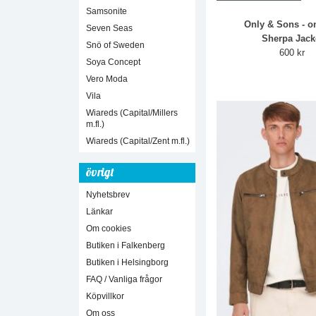
Samsonite
Only & Sons - 
Seven Seas
Sherpa Jack
Snö of Sweden
600 kr
Soya Concept
Vero Moda
Vila
Wiareds (Capital/Millers
m.fl.)
Wiareds (Capital/Zent m.fl.)
övrigt
Nyhetsbrev
Länkar
Om cookies
Butiken i Falkenberg
Butiken i Helsingborg
FAQ / Vanliga frågor
Köpvillkor
Om oss