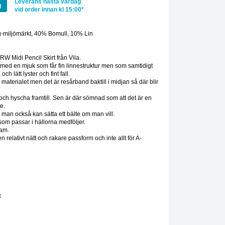
Leverans nästa vardag
g
vid order innan kl 15:00*
-miljömärkt, 40% Bomull, 10% Lin
:
RW Midi Pencil Skirt från Vila.
l med en mjuk som får fin linnestruktur men som samtidigt
ch lätt lyster och fint fall.
a materialet men det är resårband baktill i midjan så där blir
h hyscha framtill. Sen är där sömnad som att det är en
te.
t man också kan sätta ett bälte om man vill.
om passar i hällorna medföljer.
ram.
n relativt nätt och rakare passform och inte allt för A-
t