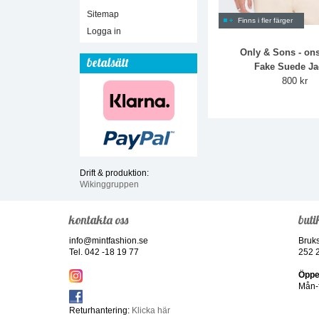
Sitemap
Finns i fler färger
Logga in
Only & Sons - on
betalsätt
Fake Suede Ja
800 kr
Drift & produktion:
Wikinggruppen
kontakta oss
buti
info@mintfashion.se
Bruk
Tel. 042 -18 19 77
252 
Öppe
Mån-f
Returhantering:
Klicka här