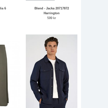
lia 6
Blend - Jacka 20717872
r
Harrington
599 kr