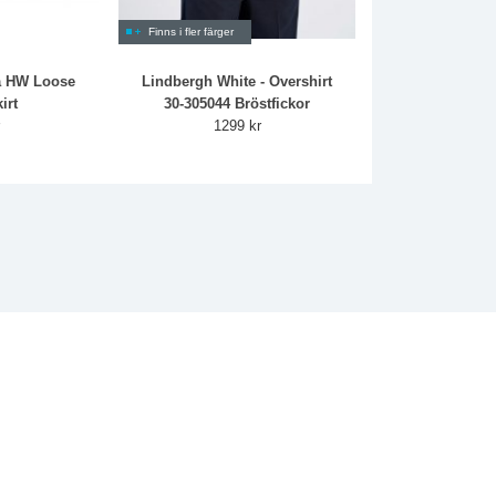
Finns i fler färger
a HW Loose
Lindbergh White - Overshirt
irt
30-305044 Bröstfickor
r
1299 kr