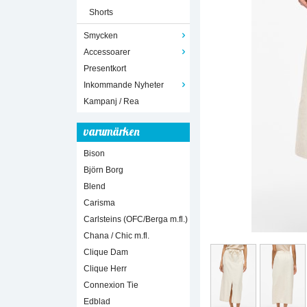
Shorts
Smycken
Accessoarer
Presentkort
Inkommande Nyheter
Kampanj / Rea
varumärken
Bison
Björn Borg
Blend
Carisma
Carlsteins (OFC/Berga m.fl.)
Chana / Chic m.fl.
Clique Dam
Clique Herr
Connexion Tie
Edblad