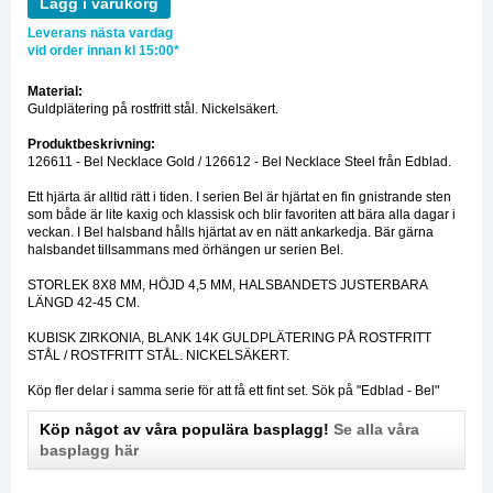
Lägg i varukorg
Leverans nästa vardag
vid order innan kl 15:00*
Material:
Guldplätering på rostfritt stål. Nickelsäkert.
Produktbeskrivning:
126611 - Bel Necklace Gold / 126612 - Bel Necklace Steel från Edblad.
Ett hjärta är alltid rätt i tiden. I serien Bel är hjärtat en fin gnistrande sten
som både är lite kaxig och klassisk och blir favoriten att bära alla dagar i
veckan. I Bel halsband hålls hjärtat av en nätt ankarkedja. Bär gärna
halsbandet tillsammans med örhängen ur serien Bel.
STORLEK 8X8 MM, HÖJD 4,5 MM, HALSBANDETS JUSTERBARA
LÄNGD 42-45 CM.
KUBISK ZIRKONIA, BLANK 14K GULDPLÄTERING PÅ ROSTFRITT
STÅL / ROSTFRITT STÅL. NICKELSÄKERT.
Köp fler delar i samma serie för att få ett fint set. Sök på "Edblad - Bel"
Köp något av våra populära basplagg!
Se alla våra
basplagg här