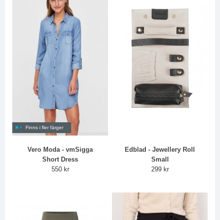
Finns i fler färger
Vero Moda - vmSigga
Edblad - Jewellery Roll
Short Dress
Small
550 kr
299 kr