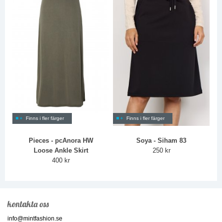
Finns i fler färger
Finns i fler färger
Pieces - pcAnora HW
Soya - Siham 83
Loose Ankle Skirt
250 kr
400 kr
kontakta oss
info@mintfashion.se