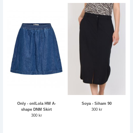
Only - onlLola HW A-
Soya - Siham 90
shape DNM Skirt
300 kr
300 kr