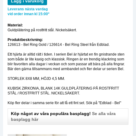
Lägg i varukorg
Leverans nästa vardag
vid order innan kl 15:00*
Material:
Guldplätering på rostfritt stål. Nickelsäkert.
Produktbeskrivning:
126613 - Bel Ring Gold / 126614 - Bel Ring Steel från Edblad.
Ett hjärta är alltid rätt i tiden. I serien Bel är hjärtat en fin gnistrande sten
som både är lite kaxig och klassisk. Ringen är en trendig klackring som
blir favoriten alla dagar i veckan och som passar att bära på alla fingrar.
Bär den gärna tillsammans med armbandet och fler delar ur serien Bel.
STORLEK 8X8 MM, HÖJD 4,5 MM.
KUBISK ZIRKONIA, BLANK 14K GULDPLÄTERING PÅ ROSTFRITT
STÅL / ROSTFRITT STÅL. NICKELSÄKERT.
Köp fler delar i samma serie för att få ett fint set. Sök på "Edblad - Bel"
Köp något av våra populära basplagg!
Se alla våra
basplagg här