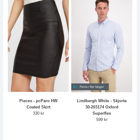
Finns i fler färger
Pieces - pcParo HW
Lindbergh White - Skjorta
Coated Skirt
30-203174 Oxford
330 kr
Superflex
599 kr