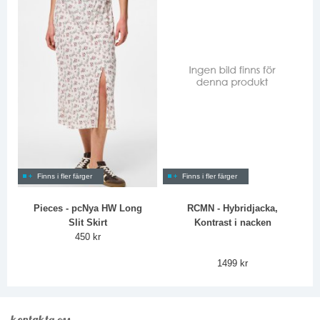
Finns i fler färger
Finns i fler färger
Pieces - pcNya HW Long
RCMN - Hybridjacka,
Slit Skirt
Kontrast i nacken
450 kr
1499 kr
kontakta oss