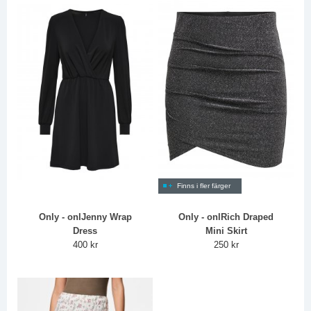
Finns i fler färger
Only - onlJenny Wrap
Only - onlRich Draped
Dress
Mini Skirt
400 kr
250 kr