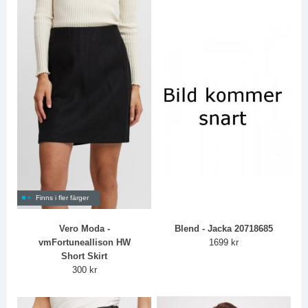
Finns i fler färger
Vero Moda -
Blend - Jacka 20718685
vmFortuneallison HW
1699 kr
Short Skirt
300 kr