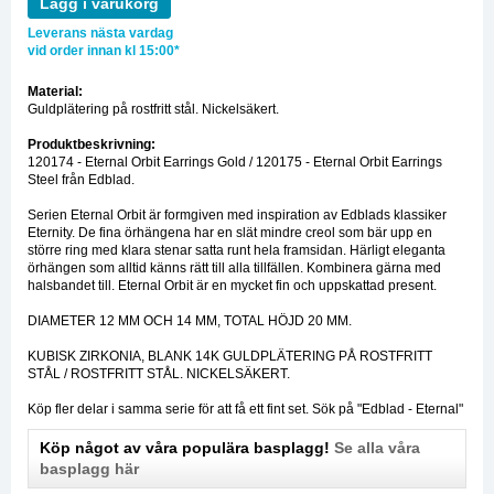
Lägg i varukorg
Leverans nästa vardag
vid order innan kl 15:00*
Material:
Guldplätering på rostfritt stål. Nickelsäkert.
Produktbeskrivning:
120174 - Eternal Orbit Earrings Gold / 120175 - Eternal Orbit Earrings
Steel från Edblad.
Serien Eternal Orbit är formgiven med inspiration av Edblads klassiker
Eternity. De fina örhängena har en slät mindre creol som bär upp en
större ring med klara stenar satta runt hela framsidan. Härligt eleganta
örhängen som alltid känns rätt till alla tillfällen. Kombinera gärna med
halsbandet till. Eternal Orbit är en mycket fin och uppskattad present.
DIAMETER 12 MM OCH 14 MM, TOTAL HÖJD 20 MM.
KUBISK ZIRKONIA, BLANK 14K GULDPLÄTERING PÅ ROSTFRITT
STÅL / ROSTFRITT STÅL. NICKELSÄKERT.
Köp fler delar i samma serie för att få ett fint set. Sök på "Edblad - Eternal"
Köp något av våra populära basplagg!
Se alla våra
basplagg här