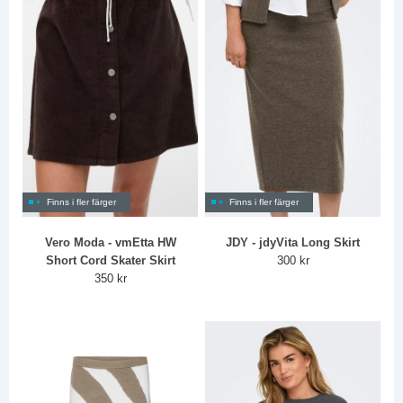
Finns i fler färger
Finns i fler färger
Vero Moda - vmEtta HW
JDY - jdyVita Long Skirt
Short Cord Skater Skirt
300 kr
350 kr