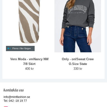
Finns i fler färger
Vero Moda - vmNancy NW
Only - onlSweat Crew
7/8 Skirt
O.Size State
400 kr
330 kr
kontakta oss
info@mintfashion.se
Tel. 042 -18 19 77