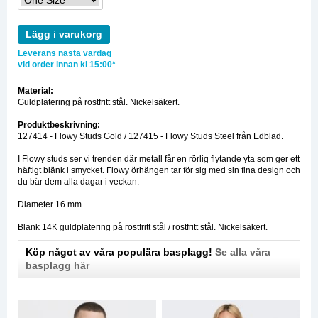
Lägg i varukorg
Leverans nästa vardag
vid order innan kl 15:00*
Material:
Guldplätering på rostfritt stål. Nickelsäkert.
Produktbeskrivning:
127414 - Flowy Studs Gold / 127415 - Flowy Studs Steel från Edblad.
I Flowy studs ser vi trenden där metall får en rörlig flytande yta som ger ett
häftigt blänk i smycket. Flowy örhängen tar för sig med sin fina design och
du bär dem alla dagar i veckan.
Diameter 16 mm.
Blank 14K guldplätering på rostfritt stål / rostfritt stål. Nickelsäkert.
Köp något av våra populära basplagg!
Se alla våra
basplagg här