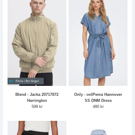
Finns i fler färger
Blend - Jacka 20717872
Only - onlPema Hannover
Harrington
SS DNM Dress
599 kr
480 kr