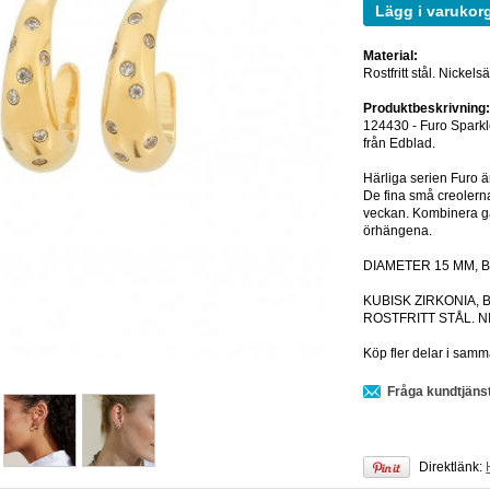
Lägg i varukor
Material:
Rostfritt stål. Nickels
Produktbeskrivning
124430 - Furo Sparkl
från Edblad.
Härliga serien Furo 
De fina små creolerna
veckan. Kombinera gä
örhängena.
DIAMETER 15 MM, 
KUBISK ZIRKONIA, 
ROSTFRITT STÅL. 
Köp fler delar i samma 
Fråga kundtjäns
Direktlänk: