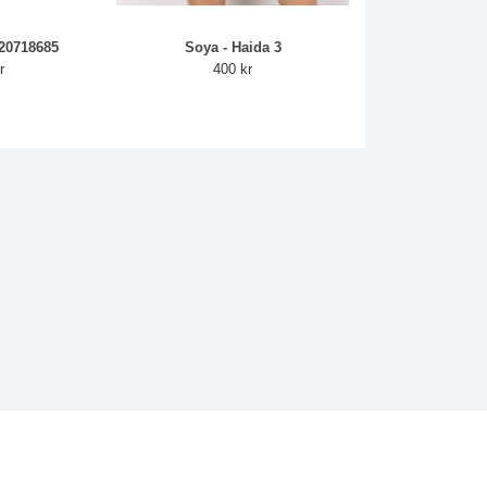
 20718685
Soya - Haida 3
r
400 kr