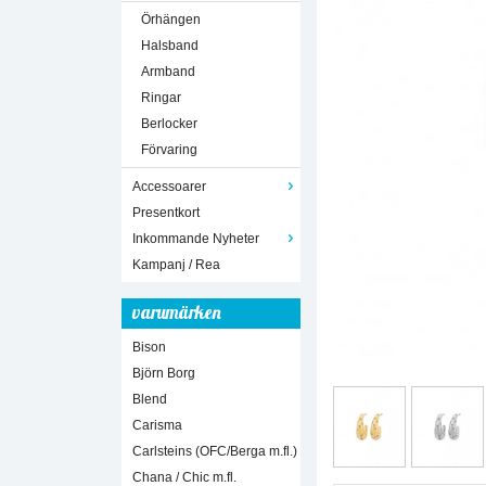
Örhängen
Halsband
Armband
Ringar
Berlocker
Förvaring
Accessoarer
Presentkort
Inkommande Nyheter
Kampanj / Rea
varumärken
Bison
Björn Borg
Blend
Carisma
Carlsteins (OFC/Berga m.fl.)
Chana / Chic m.fl.