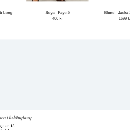
mb Long
Soya - Faye 5
Blend - Jacka
400 kr
1699 k
ken i helsingborg
sgatan 13