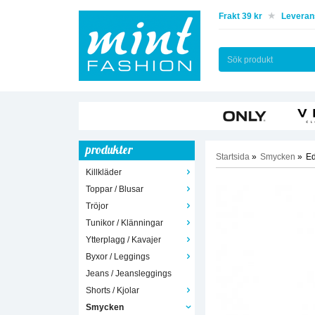
Frakt 39 kr
Leverans
produkter
Startsida
»
Smycken
»
Ed
Killkläder
Toppar / Blusar
Tröjor
Tunikor / Klänningar
Ytterplagg / Kavajer
Byxor / Leggings
Jeans / Jeansleggings
Shorts / Kjolar
Smycken