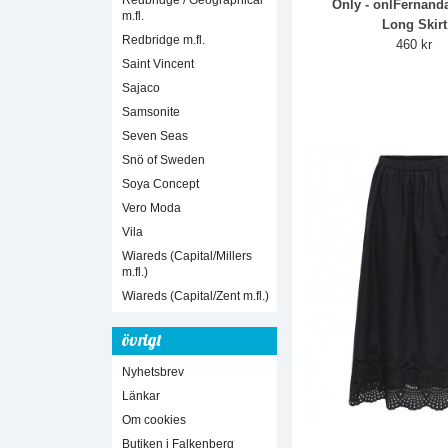
Redbridge / Geographical
Only - onlFernand
m.fl.
Long Skirt
Redbridge m.fl.
460 kr
Saint Vincent
Sajaco
Samsonite
Seven Seas
Snö of Sweden
Soya Concept
Vero Moda
Vila
Wiareds (Capital/Millers
m.fl.)
Wiareds (Capital/Zent m.fl.)
övrigt
Nyhetsbrev
Länkar
Om cookies
Butiken i Falkenberg