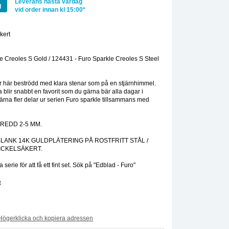
Leverans nästa vardag
g
vid order innan kl 15:00*
äkert
:
e Creoles S Gold / 124431 - Furo Sparkle Creoles S Steel
är här beströdd med klara stenar som på en stjärnhimmel.
 blir snabbt en favorit som du gärna bär alla dagar i
rna fler delar ur serien Furo sparkle tillsammans med
BREDD 2-5 MM.
BLANK 14K GULDPLÄTERING PÅ ROSTFRITT STÅL /
NICKELSÄKERT.
serie för att få ett fint set. Sök på "Edblad - Furo"
t
Högerklicka och kopiera adressen