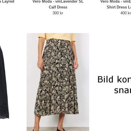
a Layred
Vero Moda - vmLavender SL
Vero Moda - vmE
Calf Dress
Shirt Dress L
300 kr
400 k