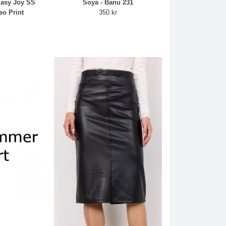
asy Joy SS
Soya - Banu 231
eo Print
350 kr
r