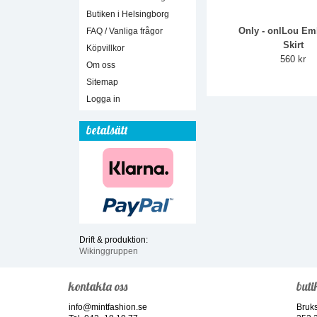
Butiken i Helsingborg
Only - onlLou E
FAQ / Vanliga frågor
Skirt
Köpvillkor
560 kr
Om oss
Sitemap
Logga in
betalsätt
Drift & produktion:
Wikinggruppen
kontakta oss
buti
info@mintfashion.se
Bruk