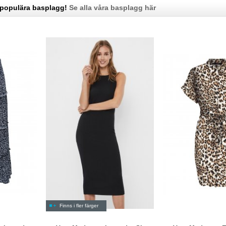
 populära basplagg!
Se alla våra basplagg här
Finns i fler färger