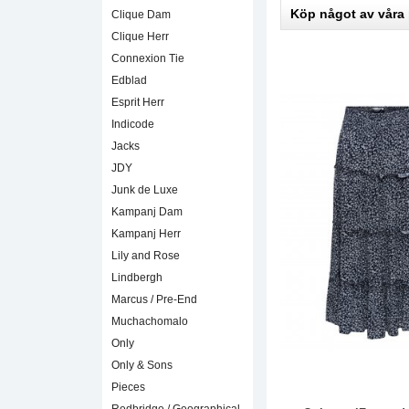
Köp något av våra
Clique Dam
Clique Herr
Connexion Tie
Edblad
Esprit Herr
Indicode
Jacks
JDY
Junk de Luxe
Kampanj Dam
Kampanj Herr
Lily and Rose
Lindbergh
Marcus / Pre-End
Muchachomalo
Only
Only & Sons
Pieces