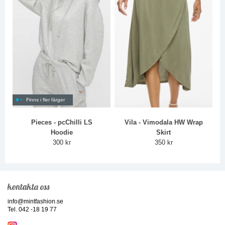
Finns i fler färger
Pieces - pcChilli LS
Vila - Vimodala HW Wrap
Hoodie
Skirt
300 kr
350 kr
kontakta oss
info@mintfashion.se
Tel. 042 -18 19 77